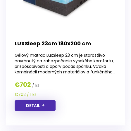
LUXSleep 23cm 180x200 cm
Gélový matrac LuxSleep 23 cm je starostlivo
navrhnutý na zabezpečenie vysokého komfortu,
prispôsobivosti a opory počas spánku. Vďaka
kombinácii moderných materiálov a funkčného...
€702
/ ks
Jednotková
€702 / 1 ks
cena:
DETAIL