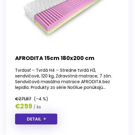
r
o
d
u
k
t
o
v
AFRODITA 15cm 180x200 cm
Tvrdosť – Tvrdá H4 – Stredne tvrdá H3,
sendvičové, 120 kg, Zdravotná matrace, 7 zón.
Sendvičová masážna matrace AFRODITA bez
lepidla. Produkty zo série NoGlue ponúkajú...
€271,87
(–4 %)
€259
/ ks
DETAIL