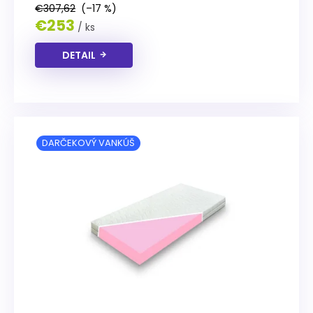
€307,62
(–17 %)
€253
/ ks
DETAIL
DARČEKOVÝ VANKÚŠ