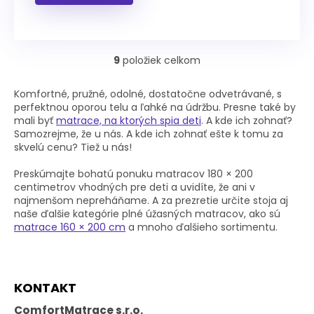
9
položiek celkom
O
v
l
Komfortné, pružné, odolné, dostatočne odvetrávané, s
á
perfektnou oporou telu a ľahké na údržbu. Presne také by
d
mali byť
matrace, na ktorých spia deti
. A kde ich zohnať?
a
Samozrejme, že u nás. A kde ich zohnať ešte k tomu za
c
skvelú cenu? Tiež u nás!
i
e
Preskúmajte bohatú ponuku matracov 180 × 200
p
centimetrov vhodných pre deti a uvidíte, že ani v
r
najmenšom nepreháňame. A za prezretie určite stoja aj
v
naše ďalšie kategórie plné úžasných matracov, ako sú
k
matrace 160 × 200 cm
a mnoho ďalšieho sortimentu.
y
v
ý
Z
p
KONTAKT
á
i
p
s
ComfortMatrace s.r.o.