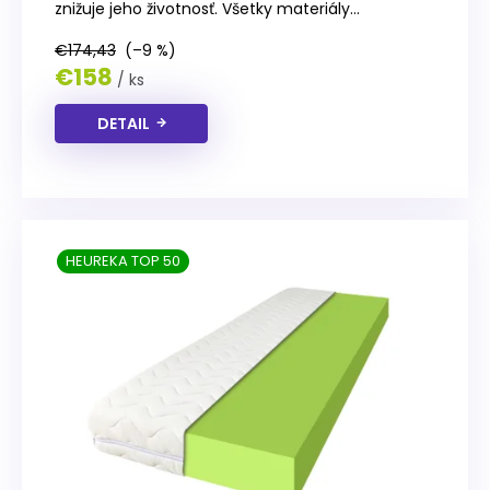
znižuje jeho životnosť. Všetky materiály...
€174,43
(–9 %)
€158
/ ks
DETAIL
HEUREKA TOP 50