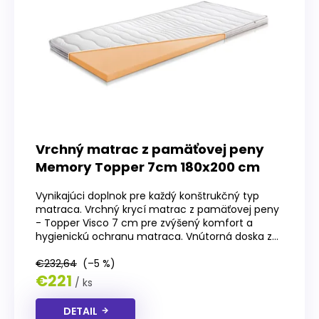
Vrchný matrac z pamäťovej peny
Memory Topper 7cm 180x200 cm
Vynikajúci doplnok pre každý konštrukčný typ
matraca. Vrchný krycí matrac z pamäťovej peny
- Topper Visco 7 cm pre zvýšený komfort a
hygienickú ochranu matraca. Vnútorná doska z...
€232,64
(–5 %)
€221
/ ks
DETAIL