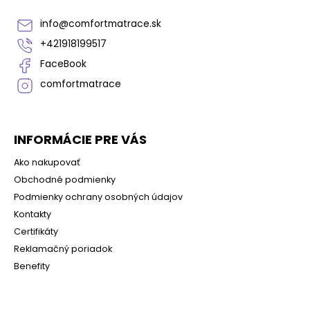
u
ä
t
info
@
comfortmatrace.sk
i
+421918199517
e
FaceBook
comfortmatrace
INFORMÁCIE PRE VÁS
Ako nakupovať
Obchodné podmienky
Podmienky ochrany osobných údajov
Kontakty
Certifikáty
Reklamačný poriadok
Benefity