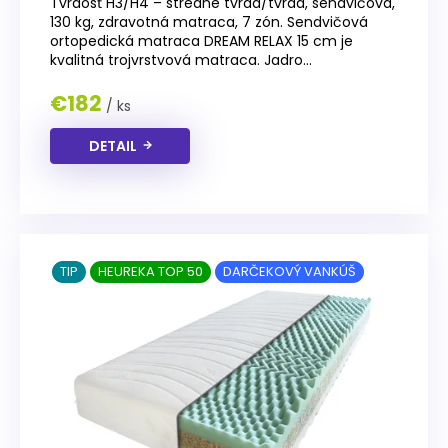
Tvrdosť H3/H4 – stredne tvrdá/tvrdá, sendvičová,
130 kg, zdravotná matraca, 7 zón. Sendvičová
ortopedická matraca DREAM RELAX 15 cm je
kvalitná trojvrstvová matraca. Jadro...
€182
/ ks
DETAIL
TIP
HEUREKA TOP 50
DARČEKOVÝ VANKÚŠ