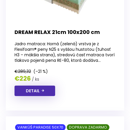
DREAM RELAX 21cm 100x200 cm
Jadro matraca: Horná (zelená) vrstva je z
Flexifoam® peny N25 s vyššou hustotou (tuhosť
H3 – mäkšia strana), stredovú časť matraca tvorí
tlakovo pojená pena RE-80, ktorá dodáva...
€289,32
(–21 %)
€226
/ ks
DETAIL
VANKÚŠ PARADISE 50X70
DOPRAVA ZADARMO