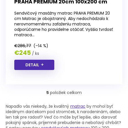
PRAHA PREMIUM 20cm 100x200 cm
Sendvičový masážny matrac PRAHA PREMIUM 20
cm Matrac je obojstranný. Aby nedochádzalo k
nerovnomernému zaťaženiu matraca,
odporúčame ho pravidelne otáčať. Vyššia tvrdosť
matraca...
€286,77
(–14 %)
€245
/ ks
DETAIL
5
položiek celkom
O
v
l
Napadlo vás niekedy, že kvalitný
matrac
by mohol byť
á
ideálnym darčekom pod stromček, k narodeninám, alebo
d
len tak pre radosť? Veď čo môže byť lepšie, ako darovať
a
pokojný spánok, príjemné prebudenie a neboľavý chrbát?
c