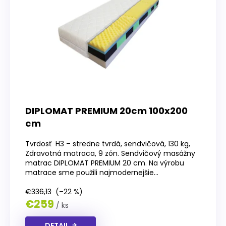
p
r
o
d
u
k
t
o
v
DIPLOMAT PREMIUM 20cm 100x200
cm
Tvrdosť H3 – stredne tvrdá, sendvičová, 130 kg,
Zdravotná matraca, 9 zón. Sendvičový masážny
matrac DIPLOMAT PREMIUM 20 cm. Na výrobu
matrace sme použili najmodernejšie...
€336,13
(–22 %)
€259
/ ks
DETAIL