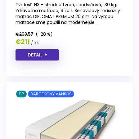
Tvrdosť H3 – stredne tvrdá, sendvičová, 130 kg,
Zdravotná matraca, 9 zón. Sendvičový masážny
matrac DIPLOMAT PREMIUM 20 cm. Na výrobu
matrace sme použili najmodernejšie...
€293,57
(–28 %)
€211
/ ks
DETAIL
TIP
DARČEKOVÝ VANKÚŠ