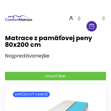
Prejsť
na
obsah
Matrace z pamäťovej peny
80x200 cm
Najpredávanejšie
Otvoriť filter
V
ý
DARČEKOVÝ VANKÚŠ
p
i
s