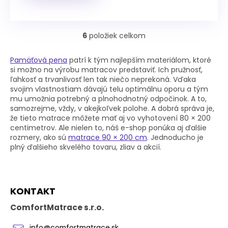
6
položiek celkom
O
v
l
Pamäťová pena
patrí k tým najlepším materiálom, ktoré
á
si možno na výrobu matracov predstaviť. Ich pružnosť,
d
ľahkosť a trvanlivosť len tak niečo neprekoná. Vďaka
a
svojim vlastnostiam dávajú telu optimálnu oporu a tým
c
mu umožnia potrebný a plnohodnotný odpočinok. A to,
i
samozrejme, vždy, v akejkoľvek polohe. A dobrá správa je,
e
že tieto matrace môžete mať aj vo vyhotovení 80 × 200
p
centimetrov. Ale nielen to, náš e-shop ponúka aj ďalšie
r
rozmery, ako sú
matrace 90 × 200 cm
. Jednoducho je
v
plný ďalšieho skvelého tovaru, zliav a akcií.
k
y
v
Z
ý
KONTAKT
á
p
p
i
ComfortMatrace s.r.o.
s
ä
u
t
info
@
comfortmatrace.sk