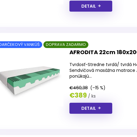
DETAIL
DARČEKOVÝ VANKÚŠ
DOPRAVA ZADARMO
AFRODITA 22cm 180x2
Tvrdosť-Stredne tvrdá/ tvrdá H
Sendvičová masážna matrace AF
ponúkajú...
€460,38
(–15 %)
€389
/ ks
DETAIL