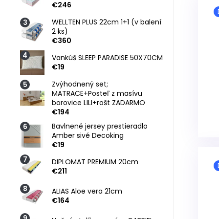
€246
WELLTEN PLUS 22cm 1+1 (v balení
2 ks)
€360
Vankúš SLEEP PARADISE 50X70CM
€19
Zvýhodnený set;
MATRACE+Posteľ z masívu
borovice LILI+rošt ZADARMO
€194
Bavlnené jersey prestieradlo
Amber sivé Decoking
€19
DIPLOMAT PREMIUM 20cm
€211
ALIAS Aloe vera 21cm
€164