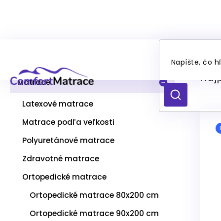
Prejsť
Or
B
na
Kategórie
Preskočiť
o
obsah
kategórie
č
Naj
n
Matrace
ý
HĽADAŤ
p
Latexové matrace
a
V
Matrace podľa veľkosti
n
ý
e
p
Polyuretánové matrace
l
i
s
Zdravotné matrace
p
Ortopedické matrace
r
o
Ortopedické matrace 80x200 cm
d
u
Ortopedické matrace 90x200 cm