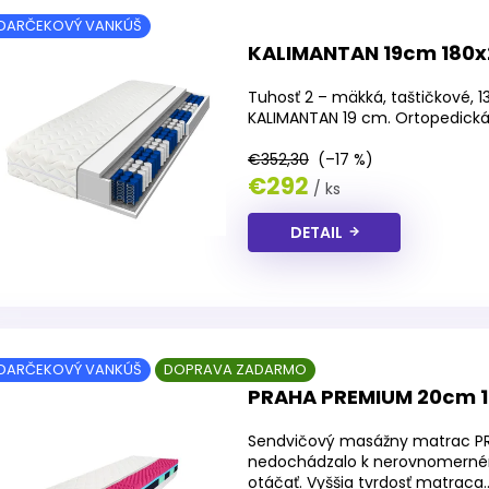
DARČEKOVÝ VANKÚŠ
KALIMANTAN 19cm 180
Tuhosť 2 – mäkká, taštičkové, 
KALIMANTAN 19 cm. Ortopedická 
€352,30
(–17 %)
€292
/ ks
DETAIL
DARČEKOVÝ VANKÚŠ
DOPRAVA ZADARMO
PRAHA PREMIUM 20cm 
Sendvičový masážny matrac PR
nedochádzalo k nerovnomerné
otáčať. Vyššia tvrdosť matraca..