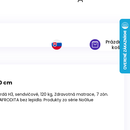
00 cm
Prázdny
košík
0 cm
rdá H3, sendvičové, 120 kg, Zdravotná matrace, 7 zón.
RODITA bez lepidla. Produkty zo série NoGlue