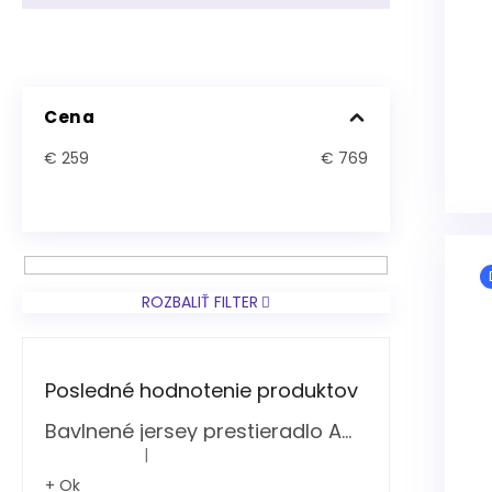
Cena
€
259
€
769
ROZBALIŤ FILTER
Posledné hodnotenie produktov
Bavlnené jersey prestieradlo Amber zelené Decoking
|
Hodnotenie produktu je 5 z 5 hviezdičiek.
+ Ok