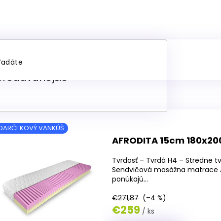
topedické matrace 180x2
predávanejšie
DARČEKOVÝ VANKÚŠ
AFRODITA 15cm 180x20
Tvrdosť – Tvrdá H4 – Stredne tv
Sendvičová masážna matrace AF
ponúkajú...
€271,87
(–4 %)
€259
/ ks