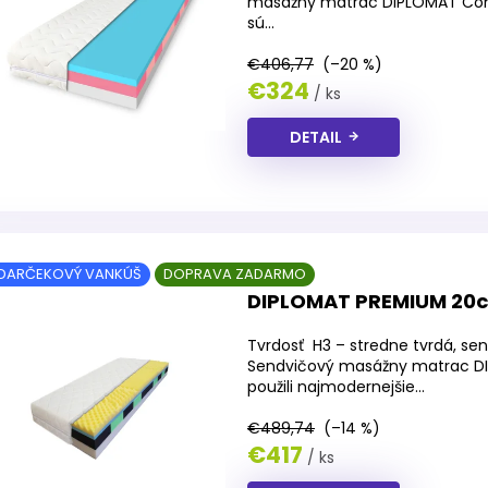
masážny matrac DIPLOMAT Comf
sú...
€406,77
(–20 %)
€324
/ ks
DETAIL
DARČEKOVÝ VANKÚŠ
DOPRAVA ZADARMO
DIPLOMAT PREMIUM 20
Tvrdosť H3 – stredne tvrdá, sen
Sendvičový masážny matrac D
použili najmodernejšie...
€489,74
(–14 %)
€417
/ ks