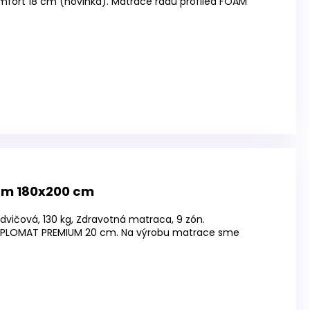
ort 18 cm (novinka). Matrace radu profiled FOAM
cm 180x200 cm
dvičová, 130 kg, Zdravotná matraca, 9 zón.
IPLOMAT PREMIUM 20 cm. Na výrobu matrace sme