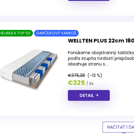
HEUREKA TOP 50
DARČEKOVÝ VANKÚŠ
WELLTEN PLUS 22cm 18
Ponúkame obojstranný taštičko
podľa stupňa tvrdostí prispôso
obsahuje stranu s...
€375,28
(–13 %)
€325
/ ks
DETAIL
NAČÍTAŤ 1 ĎA