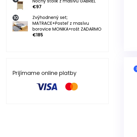
Nočný stolík z masívu GABRIEL
€97
Zvýhodnený set;
MATRACE+Posteľ z masívu
borovice MONIKA+rošt ZADARMO
€185
Prijímame online platby