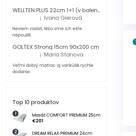
WELLTEN PLUS 22cm 1+1 (v balení 2 ks)
Ivana Gierová
|
Hodnotenie produktu je 5 z 5 hviezdičiek.
Neviem zaslať, lebo sme ich ešte
nepoužili.
GOLTEX Strong 15cm 90x200 cm
Maria Stanova
|
Hodnotenie produktu je 5 z 5 hviezdičiek.
Veľmi dobrý matrac aj vankúšik.rychle
dodanie.
Top 10 produktov
Masáž COMFORT PREMIUM 25cm
€201
DREAM RELAX PREMIUM 24cm