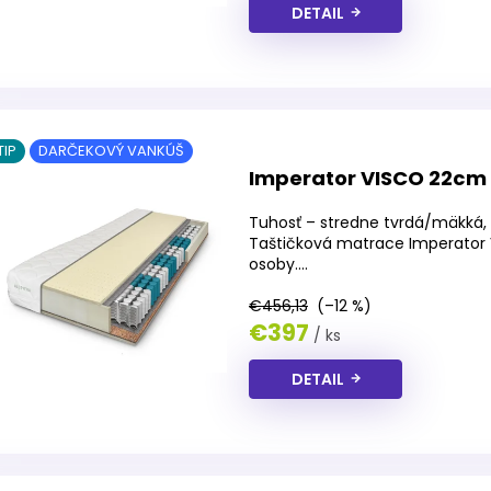
DETAIL
TIP
DARČEKOVÝ VANKÚŠ
Imperator VISCO 22cm
Tuhosť – stredne tvrdá/mäkká, 
Taštičková matrace Imperator 
osoby....
€456,13
(–12 %)
€397
/ ks
DETAIL