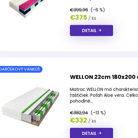
€399,96
(–6 %)
€375
/ ks
DETAIL
DARČEKOVÝ VANKÚŠ
WELLON 22cm 180x200
Matrac WELLON má charakteristi
taštičiek. Poťah Aloe vera. Cel
pohodlné...
€382,94
(–13 %)
€332
/ ks
DETAIL