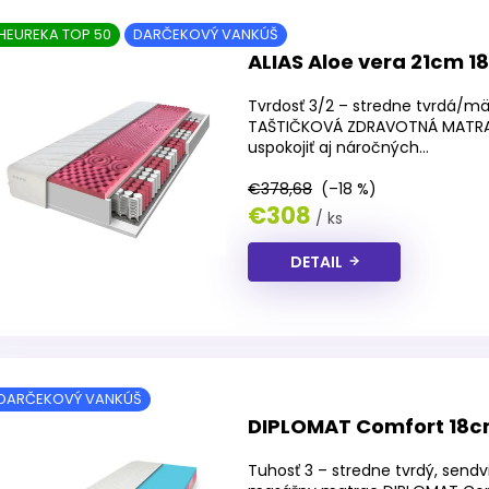
HEUREKA TOP 50
DARČEKOVÝ VANKÚŠ
ALIAS Aloe vera 21cm 
Tvrdosť 3/2 – stredne tvrdá/mäk
TAŠTIČKOVÁ ZDRAVOTNÁ MATRACE
uspokojiť aj náročných...
€378,68
(–18 %)
€308
/ ks
DETAIL
DARČEKOVÝ VANKÚŠ
DIPLOMAT Comfort 18c
Tuhosť 3 – stredne tvrdý, sendv