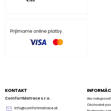
€185
Prijímame online platby
Z
á
p
ä
KONTAKT
INFORMÁCI
t
i
ComfortMatrace s.r.o.
Ako nakupovať
e
Obchodné po
info
@
comfortmatrace.sk
Podmienky och