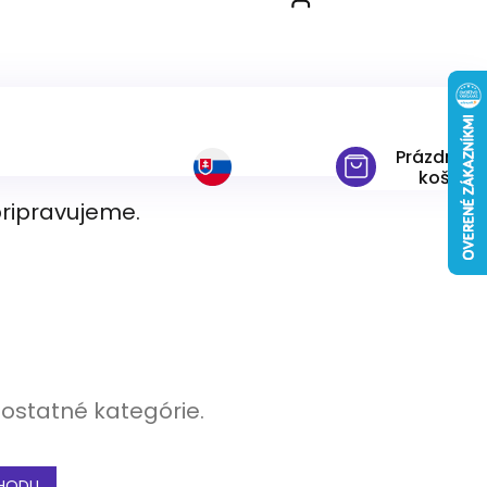
Prázdny
košík
pripravujeme.
 ostatné kategórie.
HODU