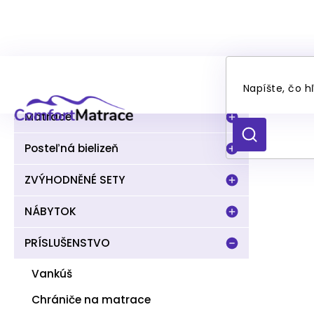
Prejsť
Pr
B
na
Kategórie
Preskočiť
o
obsah
kategórie
č
n
Matrace
ý
HĽADAŤ
p
Posteľná bielizeň
a
n
ZVÝHODNĚNÉ SETY
e
l
NÁBYTOK
PRÍSLUŠENSTVO
Vankúš
Chrániče na matrace