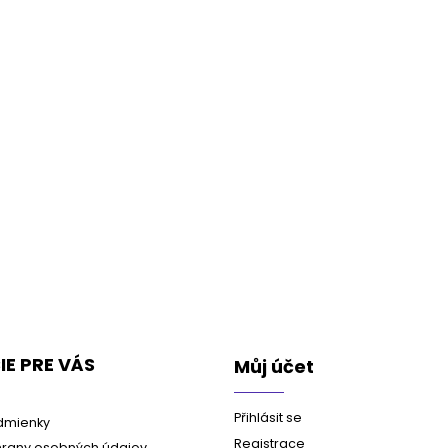
E PRE VÁS
Můj účet
Přihlásit se
dmienky
Registrace
rany osobných údajov