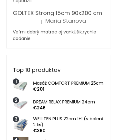
nepoužili.
GOLTEX Strong 15cm 90x200 cm
Maria Stanova
|
Hodnotenie produktu je 5 z 5 hviezdičiek.
Veľmi dobrý matrac aj vankúšik.rychle
dodanie.
Top 10 produktov
Masáž COMFORT PREMIUM 25cm
€201
DREAM RELAX PREMIUM 24cm
€246
WELLTEN PLUS 22cm 1+1 (v balení
2 ks)
€360