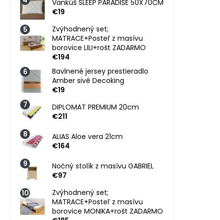
Vankúš SLEEP PARADISE 50X70CM
€19
Zvýhodnený set;
MATRACE+Posteľ z masívu
borovice LILI+rošt ZADARMO
€194
Bavlnené jersey prestieradlo
Amber sivé Decoking
€19
DIPLOMAT PREMIUM 20cm
€211
ALIAS Aloe vera 21cm
€164
Nočný stolík z masívu GABRIEL
€97
Zvýhodnený set;
MATRACE+Posteľ z masívu
borovice MONIKA+rošt ZADARMO