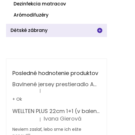
Dezinfekcia matracov
Arómodifuzéry
Dětské zábrany
Posledné hodnotenie produktov
Bavlnené jersey prestieradlo Amber zelené Decoking
|
Hodnotenie produktu je 5 z 5 hviezdičiek.
+ Ok
WELLTEN PLUS 22cm 1+1 (v balení 2 ks)
Ivana Gierová
|
Hodnotenie produktu je 5 z 5 hviezdičiek.
Neviem zaslať, lebo sme ich ešte