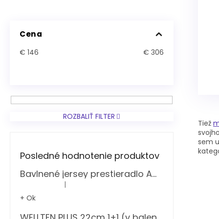
Cena
€
146
€
306
ROZBALIŤ FILTER
Tiež
m
svojh
sem u
kateg
Posledné hodnotenie produktov
Bavlnené jersey prestieradlo Amber zelené Decoking
|
Hodnotenie produktu je 5 z 5 hviezdičiek.
+ Ok
WELLTEN PLUS 22cm 1+1 (v balení 2 ks)