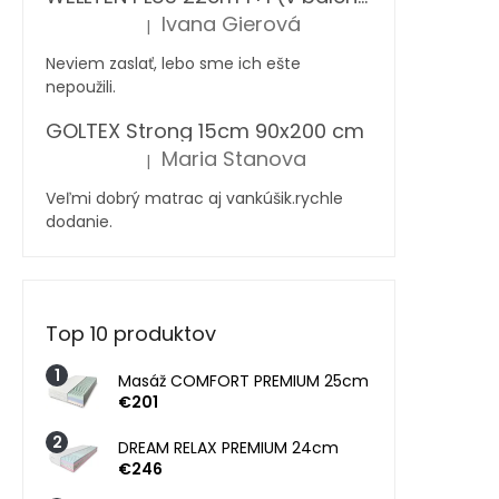
Ivana Gierová
|
Hodnotenie produktu je 5 z 5 hviezdičiek.
Neviem zaslať, lebo sme ich ešte
nepoužili.
GOLTEX Strong 15cm 90x200 cm
Maria Stanova
|
Hodnotenie produktu je 5 z 5 hviezdičiek.
Veľmi dobrý matrac aj vankúšik.rychle
dodanie.
Top 10 produktov
Masáž COMFORT PREMIUM 25cm
€201
DREAM RELAX PREMIUM 24cm
€246