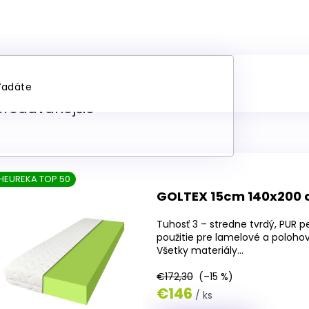
predaj matracov 140x20
predávanejšie
HEUREKA TOP 50
GOLTEX 15cm 140x200
Tuhosť 3 – stredne tvrdý, PUR 
použitie pre lamelové a polohov
Všetky materiály...
€172,30
(–15 %)
€146
/ ks