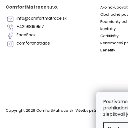
t
i
ComfortMatrace s.r.o.
Ako nakupovať
e
Obchodné po
info
@
comfortmatrace.sk
Podmienky och
+421918199517
Kontakty
FaceBook
Certifikáty
comfortmatrace
Reklamačný p
Benefity
Používame 
prehliadan
Copyright 2026
ComfortMatrace.sk
. Všetky práva vyhradené.
zlepšovali 