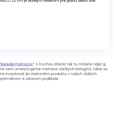
VISCO 22 cm je skvelým riešením pre jednu alebo dve
Výpredaj matracov
“. S trochou šťastia tak tu môžete nájsť aj
delne sem umiestňujeme matrace všetkých kategórií, takže sa
ne investovať do niektorého produktu z našich ďalších
na optimálnom a zdravom podklade.