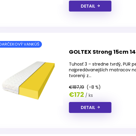
DETAIL
DARČEKOVÝ VANKÚŠ
GOLTEX Strong 15cm 1
Tuhosť 3 – stredne tvrdý, PUR 
najpredávanejších matracov na
tvorený z...
€187,19
(–8 %)
€172
/ ks
DETAIL