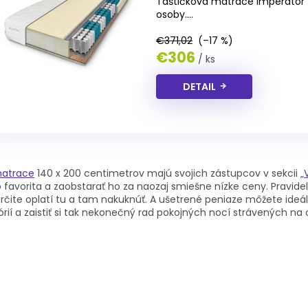
Taštičková matrace Imperator 
osoby....
€371,02
(–17 %)
€306
/ ks
DETAIL
O
v
atrace
140 x 200 centimetrov majú svojich zástupcov v sekcii „
l
o favorita a zaobstarať ho za naozaj smiešne nízke ceny. Pravi
á
rčite oplatí tu a tam nakuknúť. A ušetrené peniaze môžete ideál
d
órií a zaistiť si tak nekonečný rad pokojných nocí strávených 
a
c
i
e
p
r
v