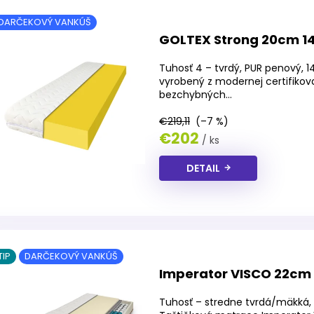
DARČEKOVÝ VANKÚŠ
GOLTEX Strong 20cm 1
Tuhosť 4 – tvrdý, PUR penový, 
vyrobený z modernej certifikov
bezchybných...
€219,11
(–7 %)
€202
/ ks
DETAIL
TIP
DARČEKOVÝ VANKÚŠ
Imperator VISCO 22cm
Tuhosť – stredne tvrdá/mäkká, 