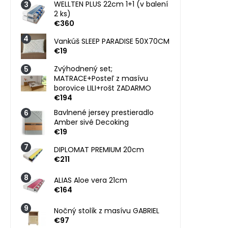
WELLTEN PLUS 22cm 1+1 (v balení
2 ks)
€360
Vankúš SLEEP PARADISE 50X70CM
€19
Zvýhodnený set;
MATRACE+Posteľ z masívu
borovice LILI+rošt ZADARMO
€194
Bavlnené jersey prestieradlo
Amber sivé Decoking
€19
DIPLOMAT PREMIUM 20cm
€211
ALIAS Aloe vera 21cm
€164
Nočný stolík z masívu GABRIEL
€97