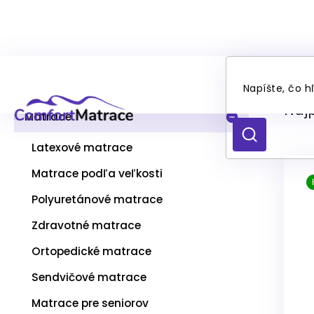
Prejsť
Vý
B
na
Kategórie
Preskočiť
o
obsah
kategórie
č
Naj
n
Matrace
ý
HĽADAŤ
p
Latexové matrace
a
V
Matrace podľa veľkosti
n
ý
e
p
Polyuretánové matrace
l
i
s
Zdravotné matrace
p
Ortopedické matrace
r
o
Sendvičové matrace
d
u
Matrace pre seniorov