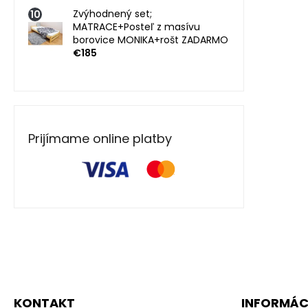
Zvýhodnený set;
MATRACE+Posteľ z masívu
borovice MONIKA+rošt ZADARMO
€185
Prijímame online platby
Z
á
p
ä
KONTAKT
INFORMÁCI