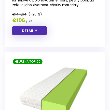
lamelové a polohovateľné rošty, pevný podklad
4,0
znižuje jeho životnosť. Všetky materiály...
z
5
€144,64
(–26 %)
hviezdičiek.
€106
/ ks
DETAIL
HEUREKA TOP 50