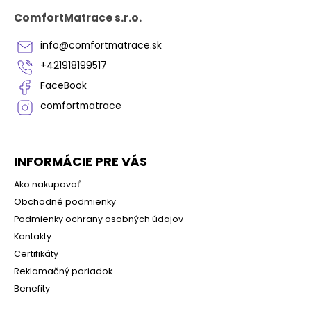
s
p
u
ComfortMatrace s.r.o.
ä
t
info
@
comfortmatrace.sk
i
+421918199517
e
FaceBook
comfortmatrace
INFORMÁCIE PRE VÁS
Ako nakupovať
Obchodné podmienky
Podmienky ochrany osobných údajov
Kontakty
Certifikáty
Reklamačný poriadok
Benefity