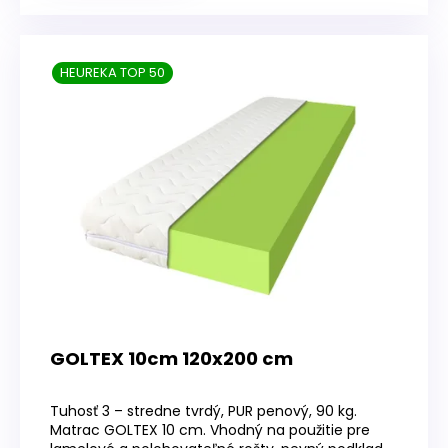
HEUREKA TOP 50
GOLTEX 10cm 120x200 cm
Priemerné
hodnotenie
Tuhosť 3 – stredne tvrdý, PUR penový, 90 kg.
produktu
Matrac GOLTEX 10 cm. Vhodný na použitie pre
je