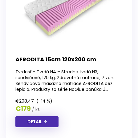
r
o
d
u
k
t
o
v
AFRODITA 15cm 120x200 cm
Tvrdosť – Tvrdá H4 – Stredne tvrdá H3,
sendvičové, 120 kg, Zdravotná matrace, 7 zón.
Sendvičová masážna matrace AFRODITA bez
lepidla. Produkty zo série NoGlue ponúkajú...
€208,47
(–14 %)
€179
/ ks
DETAIL