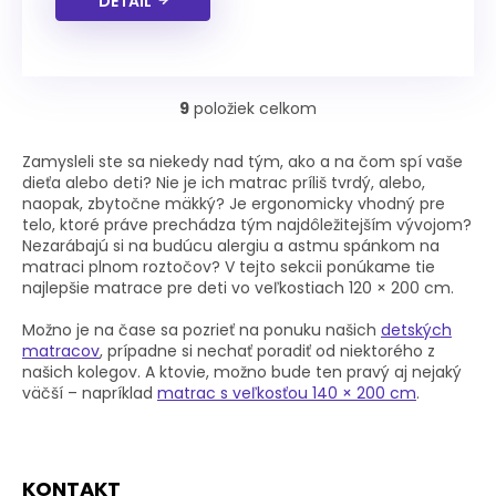
DETAIL
9
položiek celkom
O
v
l
Zamysleli ste sa niekedy nad tým, ako a na čom spí vaše
á
dieťa alebo deti? Nie je ich matrac príliš tvrdý, alebo,
d
naopak, zbytočne mäkký? Je ergonomicky vhodný pre
a
telo, ktoré práve prechádza tým najdôležitejším vývojom?
c
Nezarábajú si na budúcu alergiu a astmu spánkom na
i
matraci plnom roztočov? V tejto sekcii ponúkame tie
e
najlepšie matrace pre deti vo veľkostiach 120 × 200 cm.
p
r
Možno je na čase sa pozrieť na ponuku našich
detských
v
matracov
, prípadne si nechať poradiť od niektorého z
k
našich kolegov. A ktovie, možno bude ten pravý aj nejaký
y
väčší – napríklad
matrac s veľkosťou 140 × 200 cm
.
v
ý
p
Z
i
KONTAKT
á