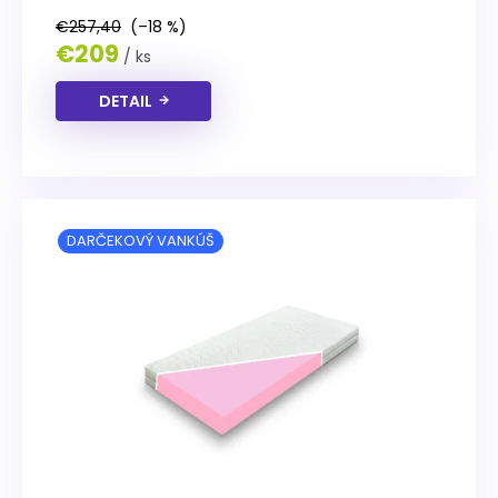
€257,40
(–18 %)
€209
/ ks
DETAIL
DARČEKOVÝ VANKÚŠ