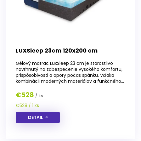
LUXSleep 23cm 120x200 cm
Gélový matrac LuxSleep 23 cm je starostlivo
navrhnutý na zabezpečenie vysokého komfortu,
prispôsobivosti a opory počas spánku. Vďaka
kombinácii moderných materiálov a funkčného...
€528
/ ks
Jednotková
€528 / 1 ks
cena:
DETAIL