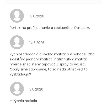
Hodnotenie obchodu je 5 z 5 hviezdičiek.
18.6.2026
Perfektné profi jednanie a spolupráca. Ďakujem.
Hodnotenie obchodu je 4 z 5 hviezdičiek.
14.6.2026
Rýchlost dodania a kvalita matraca v pohode. Obal
/igelit/na jednom matraci natrhnutý a matrac
mierne znečistený,tepovač v spray to vyčistil.
Obaly silné zaprášené, to sa nedá utrieť keď to
vyskladňujú?
Hodnotenie obchodu je 4 z 5 hviezdičiek.
8.6.2026
+ Rýchla reakcia