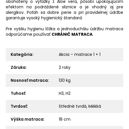
obohatený o výťažky z Aloe vera, pôsobí upokojujúcim
efektom na podráždené sliznice a je vhodný aj pre
alergikov. Poťah sa dobre perie a pri pravidelnej údržbe
garantuje vysoký hygienický štandard.
Pre vyššiu hygienu lôžka a jednoduchšiu údržbu matraca
odporúčame používať
CHRÁNIČ MATRACA
.
Kategória
:
Akcia – matrace 1 + 1
Záruka
:
2 roky
Nosnosť matraca
:
130 kg
Tuhosť
:
H3, H2
Tvrdosť
:
Středně tvrdá, Měkká
Výška matraca
:
18 cm