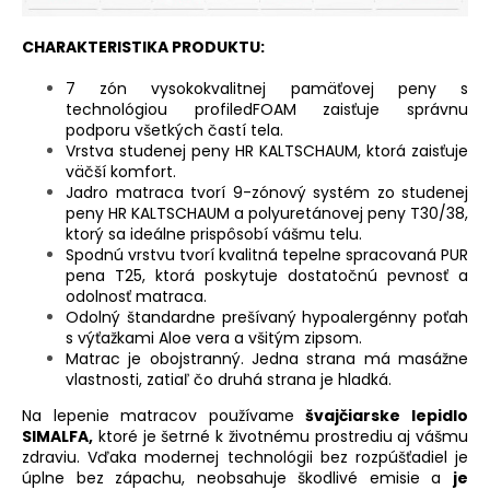
CHARAKTERISTIKA PRODUKTU:
7 zón vysokokvalitnej pamäťovej peny s
technológiou profiledFOAM zaisťuje správnu
podporu všetkých častí tela.
Vrstva studenej peny HR KALTSCHAUM, ktorá zaisťuje
väčší komfort.
Jadro matraca tvorí 9-zónový systém zo studenej
peny HR KALTSCHAUM a polyuretánovej peny T30/38,
ktorý sa ideálne prispôsobí vášmu telu.
Spodnú vrstvu tvorí kvalitná tepelne spracovaná PUR
pena T25, ktorá poskytuje dostatočnú pevnosť a
odolnosť matraca.
Odolný štandardne prešívaný hypoalergénny poťah
s výťažkami Aloe vera a všitým zipsom.
Matrac je obojstranný. Jedna strana má masážne
vlastnosti, zatiaľ čo druhá strana je hladká.
Na lepenie matracov používame
švajčiarske lepidlo
SIMALFA,
ktoré je šetrné k životnému prostrediu aj vášmu
zdraviu. Vďaka modernej technológii bez rozpúšťadiel je
úplne bez zápachu, neobsahuje škodlivé emisie a
je