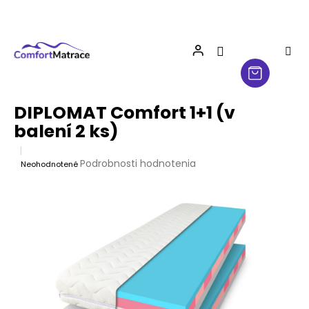
Prejsť
na
obsah
DIPLOMAT Comfort 1+1 (v
balení 2 ks)
Priemerné
Podrobnosti hodnotenia
Neohodnotené
hodnotenie
produktu
je
0,0
z
5
hviezdičiek.