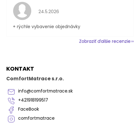
Hodnotenie obchodu je 5 z 5 hviezdičiek.
24.5.2026
+ rýchle vybavenie objednávky
Zobraziť ďalšie recenzie
Z
KONTAKT
á
p
ComfortMatrace s.r.o.
ä
t
info
@
comfortmatrace.sk
i
+421918199517
e
FaceBook
comfortmatrace