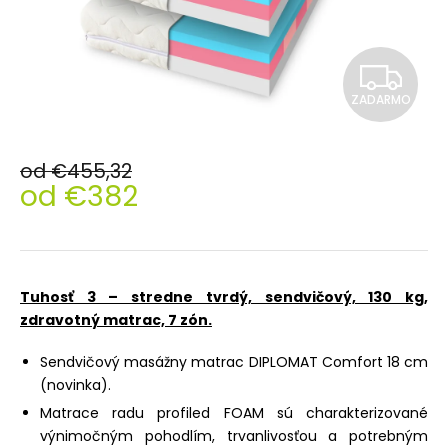
Z
ZADARMO
A
D
od €455,32
od
€382
A
Jednotková
R
cena:
M
Tuhosť 3 – stredne tvrdý, sendvičový, 130 kg,
O
zdravotný matrac, 7 zón.
Sendvičový masážny matrac DIPLOMAT Comfort 18 cm
(novinka).
Matrace radu profiled FOAM sú charakterizované
výnimočným pohodlím, trvanlivosťou a potrebným