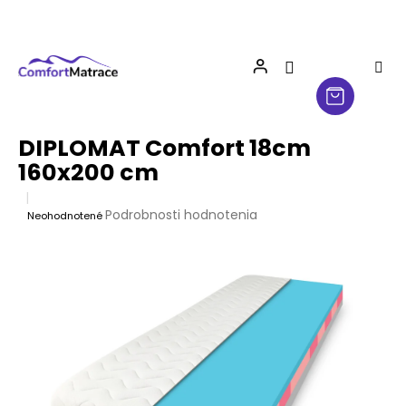
Prejsť
na
obsah
DIPLOMAT Comfort 18cm
160x200 cm
Priemerné
Podrobnosti hodnotenia
Neohodnotené
hodnotenie
produktu
je
0,0
z
5
hviezdičiek.