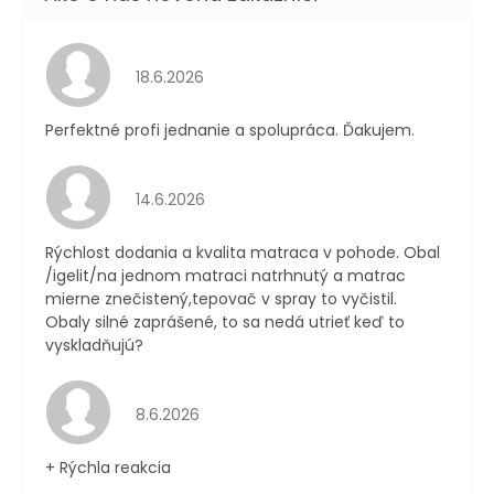
Hodnotenie obchodu je 5 z 5 hviezdičiek.
18.6.2026
Perfektné profi jednanie a spolupráca. Ďakujem.
Hodnotenie obchodu je 4 z 5 hviezdičiek.
14.6.2026
Rýchlost dodania a kvalita matraca v pohode. Obal
/igelit/na jednom matraci natrhnutý a matrac
mierne znečistený,tepovač v spray to vyčistil.
Obaly silné zaprášené, to sa nedá utrieť keď to
vyskladňujú?
Hodnotenie obchodu je 4 z 5 hviezdičiek.
8.6.2026
+ Rýchla reakcia