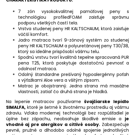
7 zón vysokokvalitnej pamäťovej peny s
technológiou profiledFOAM zaisťuje správnu
podporu všetkých častí tela.
Vrstva studenej peny HR KALTSCHAUM, ktorá zaisťuje
väčší komfort.
Jadro matraca tvorí 9-zónový systém zo studenej
peny HR KALTSCHAUM a polyuretánovej peny T30/38,
ktorý sa ideálne prispôsobí vášmu telu.
Spodnú vrstvu tvorí kvalitná tepelne spracovaná PUR
pena T25, ktorá poskytuje dostatočnú pevnosť a
odolnosť matraca.
Odolný štandardne prešívaný hypoalergénny poťah
s výťažkami Aloe vera a všitým zipsom.
Matrac je obojstranný. Jedna strana má masážne
vlastnosti, zatiaľ čo druhá strana je hladká.
Na lepenie matracov používame
švajčiarske lepidlo
SIMALFA,
ktoré je šetrné k životnému prostrediu aj vášmu
zdraviu. Vďaka modernej technológii bez rozpúšťadiel je
úplne bez zápachu, neobsahuje škodlivé emisie a
je
vhodné aj pre alergikov a citlivé osoby.
Zabezpečuje
pevné, pružné a dlhodobo odolné spojenie jednotlivých