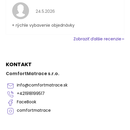
Hodnotenie obchodu je 5 z 5 hviezdičiek.
24.5.2026
+ rýchle vybavenie objednávky
Zobraziť ďalšie recenzie
Z
KONTAKT
á
p
ComfortMatrace s.r.o.
ä
t
info
@
comfortmatrace.sk
i
+421918199517
e
FaceBook
comfortmatrace