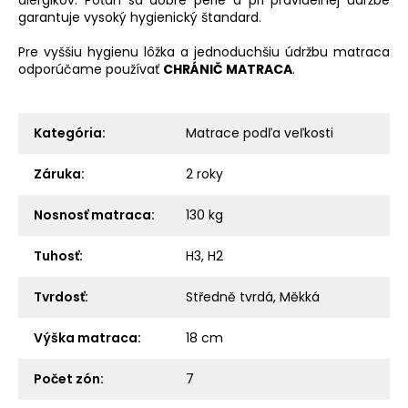
garantuje vysoký hygienický štandard.
Pre vyššiu hygienu lôžka a jednoduchšiu údržbu matraca
odporúčame používať
CHRÁNIČ MATRACA
.
Kategória
:
Matrace podľa veľkosti
Záruka
:
2 roky
Nosnosť matraca
:
130 kg
Tuhosť
:
H3, H2
Tvrdosť
:
Středně tvrdá, Měkká
Výška matraca
:
18 cm
Počet zón
:
7