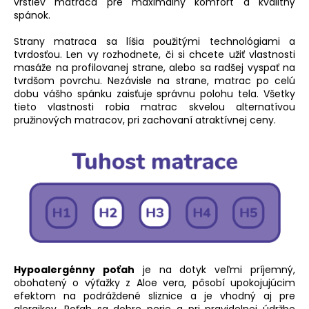
vrstiev matraca pre maximálny komfort a kvalitný
spánok.
Strany matraca sa líšia použitými technológiami a
tvrdosťou. Len vy rozhodnete, či si chcete užiť vlastnosti
masáže na profilovanej strane, alebo sa radšej vyspať na
tvrdšom povrchu. Nezávisle na strane, matrac po celú
dobu vášho spánku zaisťuje správnu polohu tela. Všetky
tieto vlastnosti robia matrac skvelou alternatívou
pružinových matracov, pri zachovaní atraktívnej ceny.
Hypoalergénny poťah
je na dotyk veľmi príjemný,
obohatený o výťažky z Aloe vera, pôsobí upokojujúcim
efektom na podráždené sliznice a je vhodný aj pre
alergikov. Poťah sa dobre perie a pri pravidelnej údržbe