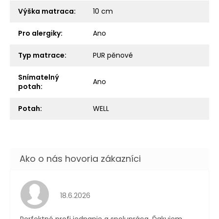
Výška matraca
:
10 cm
Pro alergiky
:
Ano
Typ matrace
:
PUR pěnové
Snímatelný
Ano
potah
:
Potah
:
WELL
Hodnotenie obchodu je 5 z 5 hviezdičiek.
18.6.2026