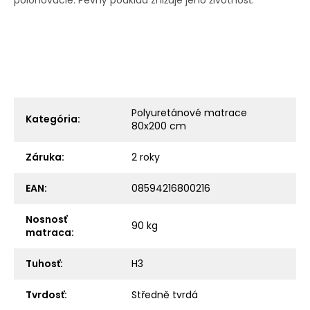
polohovacie. Pevný podklad znižuje jeho životnosť.
Polyuretánové matrace
Kategória
:
80x200 cm
Záruka
:
2 roky
EAN
:
08594216800216
Nosnosť
90 kg
matraca
:
Tuhosť
:
H3
Tvrdosť
:
Středně tvrdá