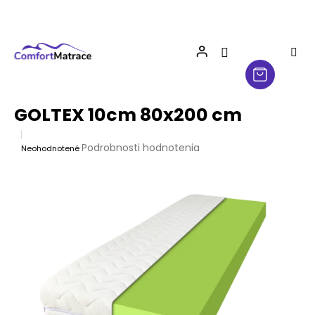
Prejsť
na
obsah
GOLTEX 10cm 80x200 cm
Priemerné
Podrobnosti hodnotenia
Neohodnotené
hodnotenie
produktu
je
0,0
z
5
hviezdičiek.