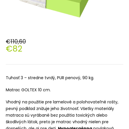
€110,60
€82
Jednotková
cena:
Tuhosť 3 – stredne tvrdý, PUR penový, 90 kg.
Matrac GOLTEX 10 cm.
Vhodný na použitie pre lamelové a polohovateľné rošty,
pevný podklad znižuje jeho životnosť. Všetky materiály
matraca sú vyrábané bez použitia toxických alebo
škodlivých látok, preto je matrac vhodný nielen pre
dospelých, ale aj pre deti.
Hypoalergénna
povlaková