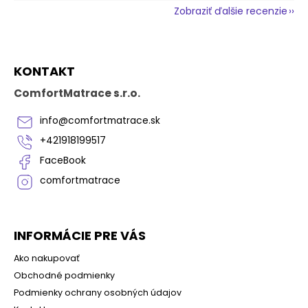
Zobraziť ďalšie recenzie
Z
KONTAKT
á
p
ComfortMatrace s.r.o.
ä
t
info
@
comfortmatrace.sk
i
+421918199517
e
FaceBook
comfortmatrace
INFORMÁCIE PRE VÁS
Ako nakupovať
Obchodné podmienky
Podmienky ochrany osobných údajov