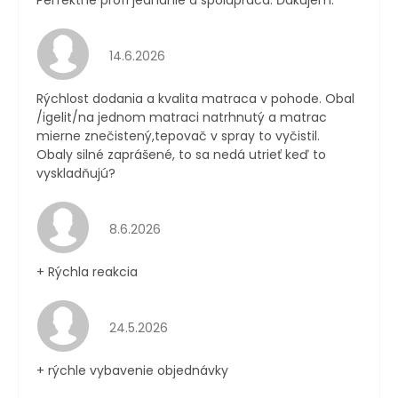
Perfektné profi jednanie a spolupráca. Ďakujem.
Hodnotenie obchodu je 4 z 5 hviezdičiek.
14.6.2026
Rýchlost dodania a kvalita matraca v pohode. Obal
/igelit/na jednom matraci natrhnutý a matrac
mierne znečistený,tepovač v spray to vyčistil.
Obaly silné zaprášené, to sa nedá utrieť keď to
vyskladňujú?
Hodnotenie obchodu je 4 z 5 hviezdičiek.
8.6.2026
+ Rýchla reakcia
Hodnotenie obchodu je 5 z 5 hviezdičiek.
24.5.2026
+ rýchle vybavenie objednávky