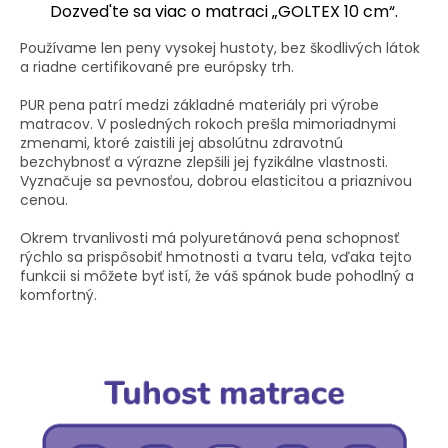
Dozved'te sa viac o matraci „GOLTEX 10 cm“.
Používame len peny vysokej hustoty, bez škodlivých látok
a riadne certifikované pre európsky trh.
PUR pena patrí medzi základné materiály pri výrobe
matracov. V posledných rokoch prešla mimoriadnymi
zmenami, ktoré zaistili jej absolútnu zdravotnú
bezchybnosť a výrazne zlepšili jej fyzikálne vlastnosti.
Vyznačuje sa pevnosťou, dobrou elasticitou a priaznivou
cenou.
Okrem trvanlivosti má polyuretánová pena schopnosť
rýchlo sa prispôsobiť hmotnosti a tvaru tela, vďaka tejto
funkcii si môžete byť istí, že váš spánok bude pohodlný a
komfortný.