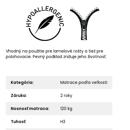
Vhodný na použitie pre lamelové rošty a tiež pre
polohovacie. Pevný podklad znižuje jeho životnosť.
Kategória
:
Matrace podľa veľkosti
Záruka
:
2 roky
Nosnosť matraca
:
120 kg
Tuhosť
:
H3