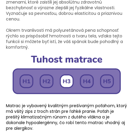
zmenami, ktoré zaistili jej absolútnu zdravotnú
bezchybnosť a výrazne zlepšili jej fyzikálne vlastnosti.
Vyznačuje sa pevnosťou, dobrou elasticitou a priaznivou
cenou.
Okrem trvanlivosti má polyuretánová pena schopnosť
rýchlo sa prispôsobiť hmotnosti a tvaru tela, vďaka tejto
funkcii si môžete byť istí, že váš spánok bude pohodlný a
komfortný.
Matrac je vybavený kvalitným prešívaným poťahom, ktorý
má všitý zips z troch strán pre ľahké pranie. Poťah je
prešitý klimatizačným rúnom z dutého vlákna a je
dokonale hypoalergénny, čo robí tento matrac vhodný aj
pre alergikov.