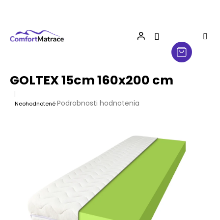
Prejsť
na
obsah
GOLTEX 15cm 160x200 cm
Priemerné
Podrobnosti hodnotenia
Neohodnotené
hodnotenie
produktu
je
0,0
z
5
hviezdičiek.