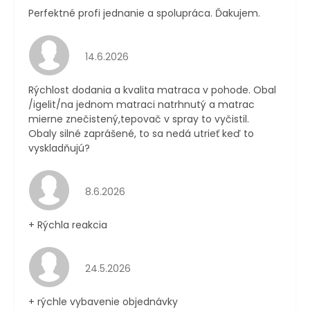
Perfektné profi jednanie a spolupráca. Ďakujem.
Hodnotenie obchodu je 4 z 5 hviezdičiek.
14.6.2026
Rýchlost dodania a kvalita matraca v pohode. Obal
/igelit/na jednom matraci natrhnutý a matrac
mierne znečistený,tepovač v spray to vyčistil.
Obaly silné zaprášené, to sa nedá utrieť keď to
vyskladňujú?
Hodnotenie obchodu je 4 z 5 hviezdičiek.
8.6.2026
+ Rýchla reakcia
Hodnotenie obchodu je 5 z 5 hviezdičiek.
24.5.2026
+ rýchle vybavenie objednávky