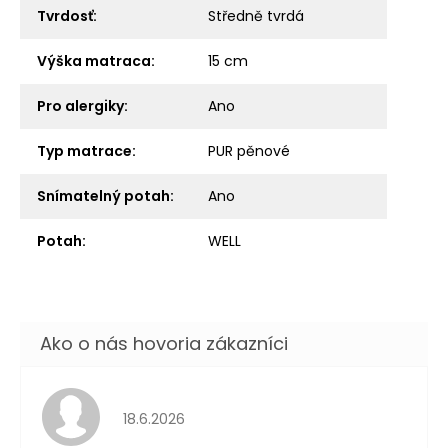
Tvrdosť
:
Středně tvrdá
Výška matraca
:
15 cm
Pro alergiky
:
Ano
Typ matrace
:
PUR pěnové
Snímatelný potah
:
Ano
Potah
:
WELL
Hodnotenie obchodu je 5 z 5 hviezdičiek.
18.6.2026