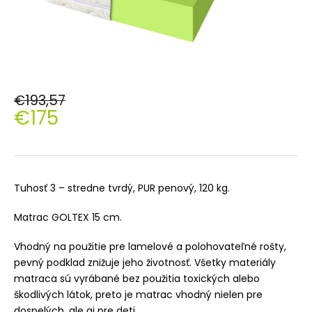
€193,57
€175
Jednotková
cena:
Tuhosť 3 – stredne tvrdý, PUR penový, 120 kg.
Matrac GOLTEX 15 cm.
Vhodný na použitie pre lamelové a polohovateľné rošty,
pevný podklad znižuje jeho životnosť. Všetky materiály
matraca sú vyrábané bez použitia toxických alebo
škodlivých látok, preto je matrac vhodný nielen pre
dospelých, ale aj pre deti.