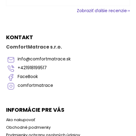
Zobraziť ďalšie recenzie
Z
KONTAKT
á
p
ComfortMatrace s.r.o.
ä
t
info
@
comfortmatrace.sk
i
+421918199517
e
FaceBook
comfortmatrace
INFORMÁCIE PRE VÁS
Ako nakupovať
Obchodné podmienky
Podmienky ochrany osobných údajov