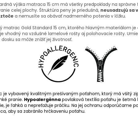
ardná výška matraca 15 cm má všetky predpoklady na správne f
anie celej plochy. Štruktúra peny je priedušná,
neusadzujú sa v
oztoče
a nemusíte sa obávať nadmerného potenia v lôžku.
ý matrac Gold Standard 15 cm, ktorého hlavným materiálom je e
 je vhodný na vzdušné lamelové rošty aj polohovacie rošty. Um
dosku sa môže znížiť jej životnosť.
c je vybavený kvalitným prešívaným poťahom, ktorý má všitý zip
hké pranie.
Hypoalergénna
povlaková textília poťahu je šetrná
ie, je ľahká a nepreťažuje práčku. Na jej ochranu odporúčame p
ca, aby sa zabránilo hrčkaveniu poťahu.