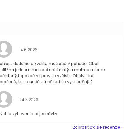
Hodnotenie obchodu je 4 z 5 hviezdičiek.
14.6.2026
chlost dodania a kvalita matraca v pohode. Obal
gelit/na jednom matraci natrhnutý a matrac mierne
ečistený,tepovač v spray to vyčistil. Obaly silné
prášené, to sa nedá utrieť keď to vyskladňujú?
Hodnotenie obchodu je 5 z 5 hviezdičiek.
24.5.2026
rýchle vybavenie objednávky
Zobraziť ďalšie recenzie