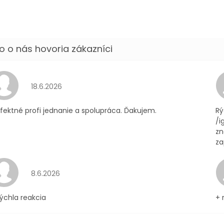
Hodnotenie obchodu je 5 z 5 hviezdičiek.
18.6.2026
fektné profi jednanie a spolupráca. Ďakujem.
Rý
/i
zn
za
Hodnotenie obchodu je 4 z 5 hviezdičiek.
8.6.2026
ýchla reakcia
+ 