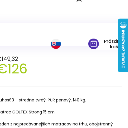
cm
Prázdny
košík
149,32
€126
ednotková
ena:
uhosť 3 – stredne tvrdý, PUR penový, 140 kg.
atrac GOLTEX Strong 15 cm.
eden z najpredávanejších matracov na trhu, obojstranný