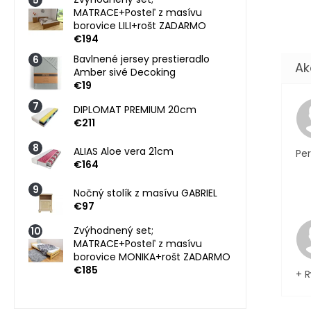
MATRACE+Posteľ z masívu
borovice LILI+rošt ZADARMO
€194
Bavlnené jersey prestieradlo
Amber sivé Decoking
€19
DIPLOMAT PREMIUM 20cm
€211
ALIAS Aloe vera 21cm
Per
€164
Nočný stolík z masívu GABRIEL
€97
Zvýhodnený set;
MATRACE+Posteľ z masívu
borovice MONIKA+rošt ZADARMO
€185
+ R