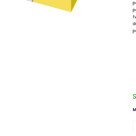
p
p
t
d
p
M