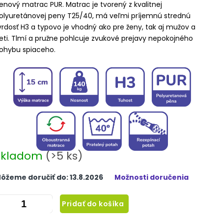
enový matrac PUR. Matrac je tvorený z kvalitnej
olyuretánovej peny T25/40, má veľmi príjemnú strednú
vrdosť H3 a typovo je vhodný ako pre ženy, tak aj mužov a
eti. Tlmí a pružne pohlcuje zvukové prejavy nepokojného
ohybu spiaceho.
Skladom
(>5 ks)
ôžeme doručiť do:
13.8.2026
Možnosti doručenia
Pridať do košíka