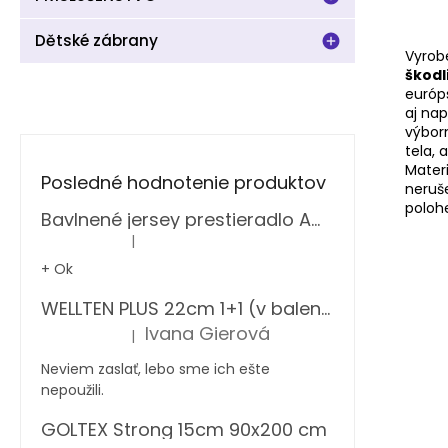
Dětské zábrany
Vyrob
škodl
európ
aj na
výborn
tela, 
Mater
Posledné hodnotenie produktov
neru
polohe
Bavlnené jersey prestieradlo Amber zelené Decoking
|
Hodnotenie produktu je 5 z 5 hviezdičiek.
+ Ok
WELLTEN PLUS 22cm 1+1 (v balení 2 ks)
Ivana Gierová
|
Hodnotenie produktu je 5 z 5 hviezdičiek.
Neviem zaslať, lebo sme ich ešte
nepoužili.
GOLTEX Strong 15cm 90x200 cm