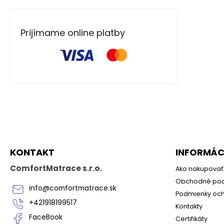
Prijímame online platby
Z
á
p
ä
KONTAKT
INFORMÁCI
t
i
ComfortMatrace s.r.o.
Ako nakupovať
e
Obchodné po
info
@
comfortmatrace.sk
Podmienky och
+421918199517
Kontakty
FaceBook
Certifikáty