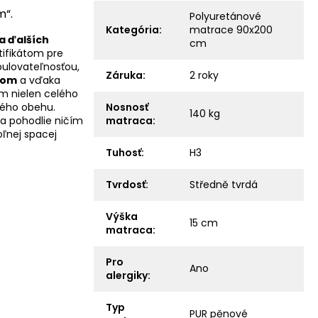
m“.
Polyuretánové
Kategória
:
matrace 90x200
a ďalších
cm
tifikátom pre
pulovateľnosťou,
Záruka
:
2 roky
vom
a vďaka
ám nielen celého
ného obehu.
Nosnosť
140 kg
a pohodlie ničím
matraca
:
oľnej spacej
Tuhosť
:
H3
Tvrdosť
:
Středně tvrdá
Výška
15 cm
matraca
:
Pro
Ano
alergiky
:
Typ
PUR pěnové