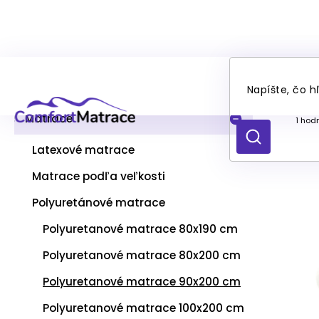
Prejsť
B
GO
na
Kategórie
Preskočiť
o
obsah
kategórie
č
n
Matrace
Priem
1 hod
ý
hodno
HĽADAŤ
produ
p
Latexové matrace
je
a
5,0
Matrace podľa veľkosti
n
z
e
5
Polyuretánové matrace
l
hviezd
Polyuretanové matrace 80x190 cm
Polyuretanové matrace 80x200 cm
Polyuretanové matrace 90x200 cm
Polyuretanové matrace 100x200 cm