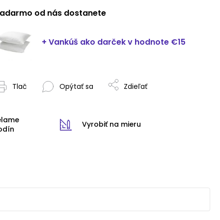
adarmo od nás dostanete
+ Vankúš ako darček
v hodnote €15
Tlač
Opýtať sa
Zdieľať
elame
Vyrobiť na mieru
odín