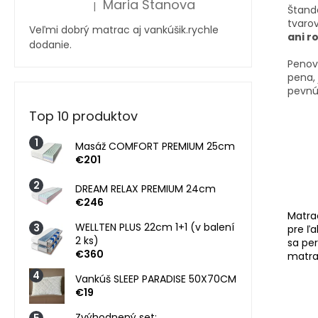
Maria Stanova
|
Štand
Hodnotenie produktu je 5 z 5 hviezdičiek.
tvarov
Veľmi dobrý matrac aj vankúšik.rychle
ani r
dodanie.
Penov
pena,
pevnú 
Top 10 produktov
Masáž COMFORT PREMIUM 25cm
€201
DREAM RELAX PREMIUM 24cm
€246
Matra
WELLTEN PLUS 22cm 1+1 (v balení
pre ľa
2 ks)
sa per
€360
matra
Vankúš SLEEP PARADISE 50X70CM
€19
Zvýhodnený set;