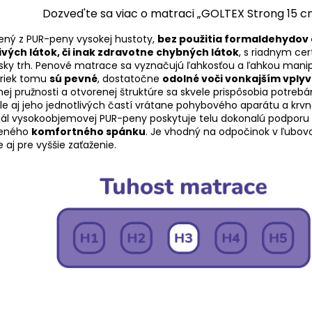
Dozved'te sa viac o matraci „GOLTEX Strong 15 c
ený z PUR-peny vysokej hustoty,
bez použitia formaldehydov 
ivých látok, či inak zdravotne chybných látok
, s riadnym cer
sky trh. Penové matrace sa vyznačujú ľahkosťou a ľahkou mani
priek tomu
sú pevné
, dostatočne
odolné voči vonkajším vply
ej pružnosti a otvorenej štruktúre sa skvele prispôsobia potreb
ale aj jeho jednotlivých častí vrátane pohybového aparátu a krv
iál vysokoobjemovej PUR-peny poskytuje telu dokonalú podporu 
šeného
komfortného spánku
. Je vhodný na odpočinok v ľubov
 aj pre vyššie zaťaženie.