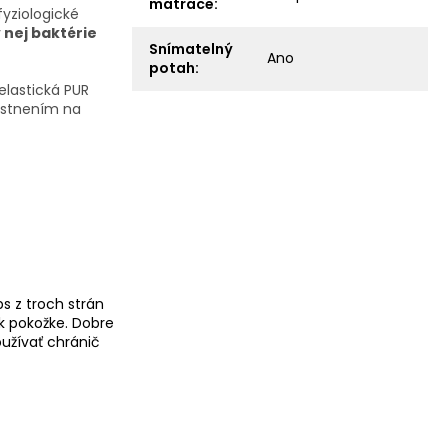
matrace
:
yziologické
 nej baktérie
Snímatelný
Ano
potah
:
lastická PUR
iestnením na
s z troch strán
 k pokožke. Dobre
oužívať chránič