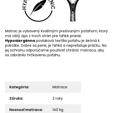
Matrac je vybavený kvalitným prešívaným poťahom, ktorý
má všitý zips z troch strán pre ľahké pranie.
Hypoalergénna
povlaková textília poťahu je šetrná k
pokožke. Dobre sa perie, je ľahká a nepreťažuje práčku. Na
jej ochranu odporúčame používať chránič matraca, aby
sa zabránilo hrčkaveniu poťahu.
Kategória
:
Matrace
Záruka
:
2 roky
Nosnosť matraca
:
140 kg