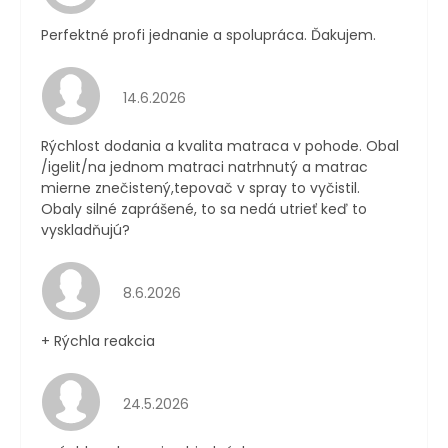
Perfektné profi jednanie a spolupráca. Ďakujem.
Hodnotenie obchodu je 4 z 5 hviezdičiek.
14.6.2026
Rýchlost dodania a kvalita matraca v pohode. Obal
/igelit/na jednom matraci natrhnutý a matrac
mierne znečistený,tepovač v spray to vyčistil.
Obaly silné zaprášené, to sa nedá utrieť keď to
vyskladňujú?
Hodnotenie obchodu je 4 z 5 hviezdičiek.
8.6.2026
+ Rýchla reakcia
Hodnotenie obchodu je 5 z 5 hviezdičiek.
24.5.2026