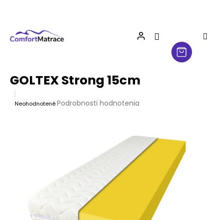
Prejsť
na
obsah
GOLTEX Strong 15cm
Priemerné
Podrobnosti hodnotenia
Neohodnotené
hodnotenie
produktu
je
0,0
z
5
hviezdičiek.