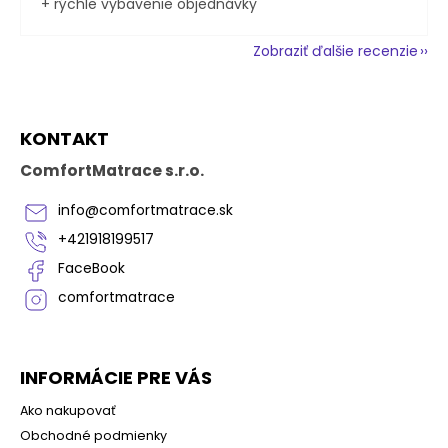
+ rýchle vybavenie objednávky
Zobraziť ďalšie recenzie
Z
KONTAKT
á
p
ComfortMatrace s.r.o.
ä
t
info
@
comfortmatrace.sk
i
+421918199517
e
FaceBook
comfortmatrace
INFORMÁCIE PRE VÁS
Ako nakupovať
Obchodné podmienky