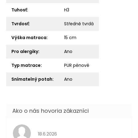
Tuhosť
:
H3
Tvrdosť
:
Středně tvrdá
Výška matraca
:
15 cm
Pro alergiky
:
Ano
Typ matrace
:
PUR pěnové
Snímatelný potah
:
Ano
Hodnotenie obchodu je 5 z 5 hviezdičiek.
18.6.2026