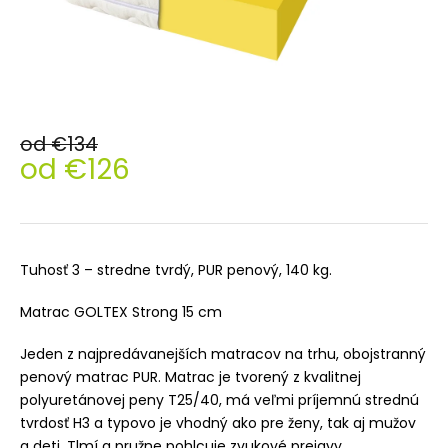
od €134
od
€126
Jednotková
cena:
Tuhosť 3 – stredne tvrdý, PUR penový, 140 kg.
Matrac GOLTEX Strong 15 cm
Jeden z najpredávanejších matracov na trhu, obojstranný
penový matrac PUR. Matrac je tvorený z kvalitnej
polyuretánovej peny T25/40, má veľmi príjemnú strednú
tvrdosť H3 a typovo je vhodný ako pre ženy, tak aj mužov
a deti. Tlmí a pružne pohlcuje zvukové prejavy