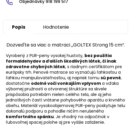
Objednávky 918 199 517
Popis
Hodnotenie
Dozved'te sa viac o matraci „GOLTEX Strong 15 cm“.
Vyrobený z PUR-peny vysokej hustoty,
bez použitia
formaldehydov a ďalších škodlivých látok, či inak
zdravotne chybných látok
, s riadnym certifikátom pre
európsky trh. Penové matrace sa vyznačujú ľahkosťou a
ľahkou manipulovateľnosťou, aj napriek tomu
sú pevné
,
dostatočne
odolné voči vonkajším vplyvom
a vďaka
výbornej pružnosti a otvorenej štruktúre sa skvele
prispôsobia potrebám nielen celého tela, ale aj jeho
jednotlivých častí vrátane pohybového aparátu a krvného
obehu. Materiál vysokoobjemovej PUR-peny poskytuje telu
dokonalú podporu a pohodlie ničím nerušeného
komfortného spánku
. Je vhodný na odpočinok v
ľubovoľnej spacej polohe aj pre vyššie zaťaženie.