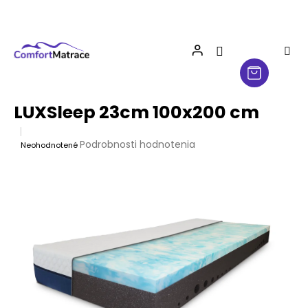
Prejsť
na
obsah
LUXSleep 23cm 100x200 cm
Priemerné
Podrobnosti hodnotenia
Neohodnotené
hodnotenie
produktu
je
0,0
z
5
hviezdičiek.