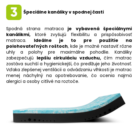
Špeciálne kanáliky v spodnej časti
Spodná strana matraca
je vybavená špeciálnymi
kanálikmi,
ktoré zvyšujú flexibilitu a prispôsobivosť
matraca.
Ideálne je to pre použitie na
polohovateľných roštoch
, kde je možné nastaviť rôzne
uhly a polohy pre maximálne pohodlie. Kanáliky
zabezpečujú
lepšiu cirkuláciu vzduchu,
čím matrac
zostáva suchší a hygienickejší, čo predlžuje jeho životnosť.
Vďaka zlepšenej ventilácii a odvádzaniu vlhkosti je matrac
menej náchylný na opotrebovanie, čo ocenia najmä
alergici a osoby citlivé na roztoče.