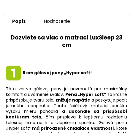
Popis
Hodnotenie
Dozviete sa viac o matraci LuxSleep 23
cm
6 cm gélovej peny „Hyper soft“
Táto vrstva gélovej peny je navrhnutá pre maximálny
komfort a uvoľnenie svalov.
Pena „Hyper soft“
sa krásne
prispôsobuje tvaru tela,
znižuje napätie
a poskytuje pocit
jemného obopnutia. Tento špičkový materiál ponúka
vysokú mieru pohodlia
a dokonale sa prispôsobí
kontúram tela,
čím prispieva k lepšiemu rozloženiu
telesnej hmotnosti a zlepšeniu spánku. Gélová pena
„Hyper soft“
má prirodzené chladiace vlastnosti,
ktoré