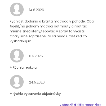
Hodnotenie obchodu je 4 z 5 hviezdičiek.
14.6.2026
Rýchlost dodania a kvalita matraca v pohode. Obal
/igelit/na jednom matraci natrhnutý a matrac
mierne znečistený,tepovač v spray to vyčistil.
Obaly silné zaprášené, to sa nedá utrieť keď to
vyskladňujú?
Hodnotenie obchodu je 4 z 5 hviezdičiek.
8.6.2026
+ Rýchla reakcia
Hodnotenie obchodu je 5 z 5 hviezdičiek.
24.5.2026
+ rýchle vybavenie objednávky
Zobraziť ďalšie recenzie