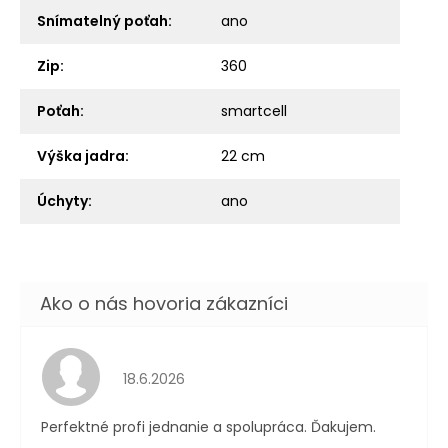
Snímatelný poťah
:
ano
Zip
:
360
Poťah
:
smartcell
Výška jadra
:
22 cm
Úchyty
:
ano
Hodnotenie obchodu je 5 z 5 hviezdičiek.
18.6.2026
Perfektné profi jednanie a spolupráca. Ďakujem.