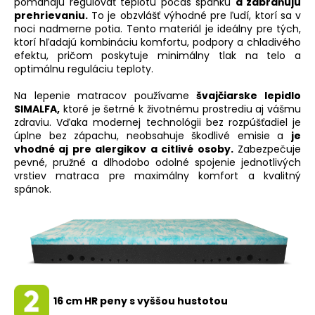
pomáhajú regulovať teplotu počas spánku
a zabraňujú
prehrievaniu.
To je obzvlášť výhodné pre ľudí, ktorí sa v
noci nadmerne potia. Tento materiál je ideálny pre tých,
ktorí hľadajú kombináciu komfortu, podpory a chladivého
efektu, pričom poskytuje minimálny tlak na telo a
optimálnu reguláciu teploty.
Na lepenie matracov používame
švajčiarske lepidlo
SIMALFA,
ktoré je šetrné k životnému prostrediu aj vášmu
zdraviu. Vďaka modernej technológii bez rozpúšťadiel je
úplne bez zápachu, neobsahuje škodlivé emisie a
je
vhodné aj pre alergikov a citlivé osoby.
Zabezpečuje
pevné, pružné a dlhodobo odolné spojenie jednotlivých
vrstiev matraca pre maximálny komfort a kvalitný
spánok.
16 cm HR peny s vyššou hustotou