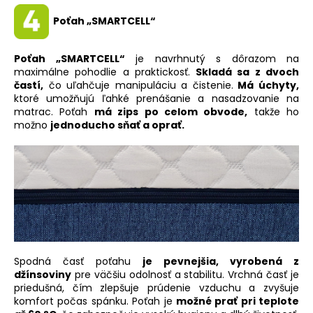
Poťah „SMARTCELL“
Poťah „SMARTCELL“
je navrhnutý s dôrazom na
maximálne pohodlie a praktickosť.
Skladá sa z dvoch
častí,
čo uľahčuje manipuláciu a čistenie.
Má úchyty,
ktoré umožňujú ľahké prenášanie a nasadzovanie na
matrac. Poťah
má zips po celom obvode,
takže ho
možno
jednoducho sňať a oprať.
Spodná časť poťahu
je pevnejšia, vyrobená z
džínsoviny
pre väčšiu odolnosť a stabilitu. Vrchná časť je
priedušná, čím zlepšuje prúdenie vzduchu a zvyšuje
komfort počas spánku. Poťah je
možné prať pri teplote