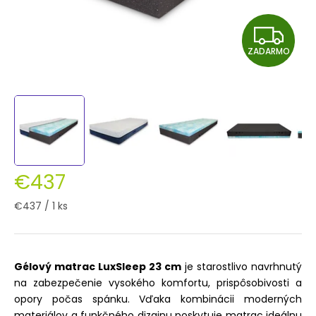
Z
ZADARMO
A
D
A
R
M
€437
O
Jednotková
€437 / 1 ks
cena:
Gélový matrac LuxSleep 23 cm
je starostlivo navrhnutý
na zabezpečenie vysokého komfortu, prispôsobivosti a
opory počas spánku. Vďaka kombinácii moderných
materiálov a funkčného dizajnu poskytuje matrac ideálnu