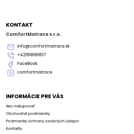
Z
KONTAKT
á
p
ComfortMatrace s.r.o.
ä
t
info
@
comfortmatrace.sk
i
+421918199517
e
FaceBook
comfortmatrace
INFORMÁCIE PRE VÁS
Ako nakupovať
Obchodné podmienky
Podmienky ochrany osobných údajov
Kontakty