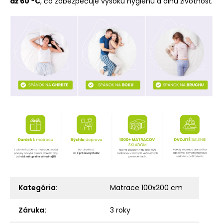
až 60 °C
, čo zabezpečuje vysokú hygienu a dlhú životnosť.
Kategória
:
Matrace 100x200 cm
Záruka
:
3 roky