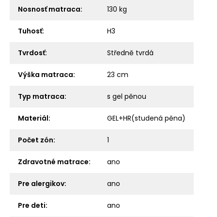
Nosnosť matraca
:
130 kg
Tuhosť
:
H3
Tvrdosť
:
Středně tvrdá
Výška matraca
:
23 cm
Typ matraca
:
s gel pěnou
Materiál
:
GEL+HR(studená pěna)
Počet zón
:
1
Zdravotné matrace
:
ano
Pre alergikov
:
ano
Pre deti
:
ano