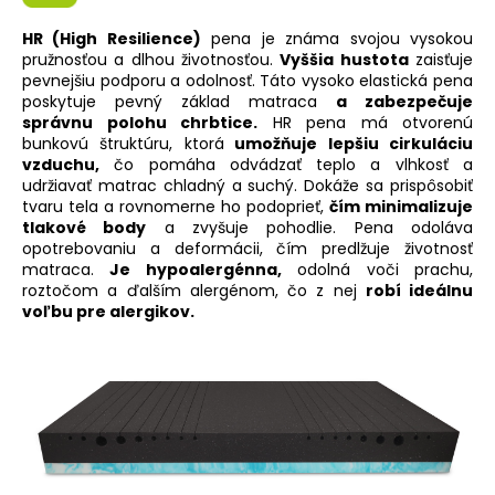
HR (High Resilience)
pena je známa svojou vysokou
pružnosťou a dlhou životnosťou.
Vyššia hustota
zaisťuje
pevnejšiu podporu a odolnosť. Táto vysoko elastická pena
poskytuje pevný základ matraca
a zabezpečuje
správnu polohu chrbtice.
HR pena má otvorenú
bunkovú štruktúru, ktorá
umožňuje lepšiu cirkuláciu
vzduchu,
čo pomáha odvádzať teplo a vlhkosť a
udržiavať matrac chladný a suchý. Dokáže sa prispôsobiť
tvaru tela a rovnomerne ho podoprieť,
čím minimalizuje
tlakové body
a zvyšuje pohodlie. Pena odoláva
opotrebovaniu a deformácii, čím predlžuje životnosť
matraca.
Je hypoalergénna,
odolná voči prachu,
roztočom a ďalším alergénom, čo z nej
robí ideálnu
voľbu pre alergikov.