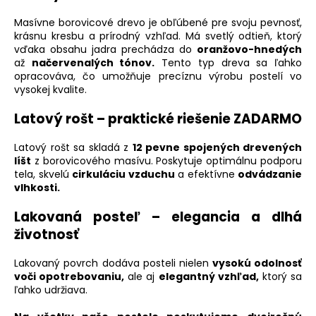
Masívne borovicové drevo je obľúbené pre svoju pevnosť,
krásnu kresbu a prírodný vzhľad. Má svetlý odtieň, ktorý
vďaka obsahu jadra prechádza do
oranžovo-hnedých
až
načervenalých tónov.
Tento typ dreva sa ľahko
opracováva, čo umožňuje precíznu výrobu postelí vo
vysokej kvalite.
Latový rošt – praktické riešenie ZADARMO
Latový rošt sa skladá z
12 pevne spojených drevených
líšt
z borovicového masívu. Poskytuje optimálnu podporu
tela, skvelú
cirkuláciu vzduchu
a efektívne
odvádzanie
vlhkosti.
Lakovaná posteľ – elegancia a dlhá
životnosť
Lakovaný povrch dodáva posteli nielen
vysokú odolnosť
voči opotrebovaniu,
ale aj
elegantný vzhľad,
ktorý sa
ľahko udržiava.