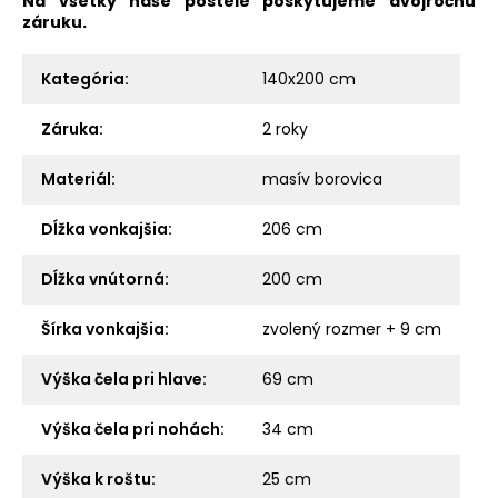
Na všetky naše postele poskytujeme dvojročnú
záruku.
Kategória
:
140x200 cm
Záruka
:
2 roky
Materiál
:
masív borovica
Dĺžka vonkajšia
:
206 cm
Dĺžka vnútorná
:
200 cm
Šírka vonkajšia
:
zvolený rozmer + 9 cm
Výška čela pri hlave
:
69 cm
Výška čela pri nohách
:
34 cm
Výška k roštu
:
25 cm