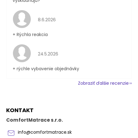
vyskladňujú?
Hodnotenie obchodu je 4 z 5 hviezdičiek.
8.6.2026
+ Rýchla reakcia
Hodnotenie obchodu je 5 z 5 hviezdičiek.
24.5.2026
+ rýchle vybavenie objednávky
Zobraziť ďalšie recenzie
Z
KONTAKT
á
p
ComfortMatrace s.r.o.
ä
t
info
@
comfortmatrace.sk