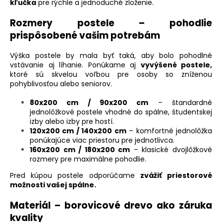
kľučka
pre rýchle a jednoduché zloženie.
Rozmery postele – pohodlie
prispôsobené vašim potrebám
Výška postele by mala byť taká, aby bolo pohodlné
vstávanie aj líhanie. Ponúkame aj
vyvýšené postele,
ktoré sú skvelou voľbou pre osoby so zníženou
pohyblivosťou alebo seniorov.
80x200 cm / 90x200 cm
– štandardné
jednolôžkové postele vhodné do spálne, študentskej
izby alebo izby pre hostí.
120x200 cm / 140x200 cm
– komfortné jednolôžka
ponúkajúce viac priestoru pre jednotlivca.
160x200 cm / 180x200 cm
– klasické dvojlôžkové
rozmery pre maximálne pohodlie.
Pred kúpou postele odporúčame
zvážiť priestorové
možnosti vašej spálne.
Materiál – borovicové drevo ako záruka
kvality