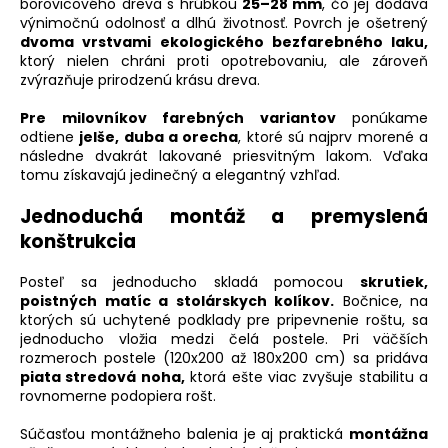
borovicového dreva s hrúbkou
25–28 mm
, čo jej dodáva
výnimočnú odolnosť a dlhú životnosť. Povrch je ošetrený
dvoma vrstvami ekologického bezfarebného laku,
ktorý nielen chráni proti opotrebovaniu, ale zároveň
zvýrazňuje prirodzenú krásu dreva.
Pre milovníkov farebných variantov
ponúkame
odtiene
jelše, duba a orecha
, ktoré sú najprv morené a
následne dvakrát lakované priesvitným lakom. Vďaka
tomu získavajú jedinečný a elegantný vzhľad.
Jednoduchá montáž a premyslená
konštrukcia
Posteľ sa jednoducho skladá pomocou
skrutiek,
poistných matíc a stolárskych kolíkov.
Bočnice, na
ktorých sú uchytené podklady pre pripevnenie roštu, sa
jednoducho vložia medzi čelá postele. Pri väčších
rozmeroch postele (120x200 až 180x200 cm) sa pridáva
piata stredová noha,
ktorá ešte viac zvyšuje stabilitu a
rovnomerne podopiera rošt.
Súčasťou montážneho balenia je aj praktická
montážna