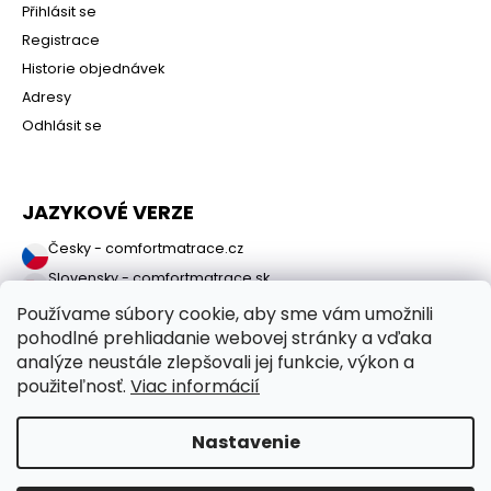
Přihlásit se
Registrace
Historie objednávek
Adresy
Odhlásit se
JAZYKOVÉ VERZE
Česky - comfortmatrace.cz
Slovensky - comfortmatrace.sk
Používame súbory cookie, aby sme vám umožnili
pohodlné prehliadanie webovej stránky a vďaka
analýze neustále zlepšovali jej funkcie, výkon a
použiteľnosť.
Viac informácií
Nastavenie
Copyright 2026
ComfortMatrace.sk
. Všetky práva vyhradené.