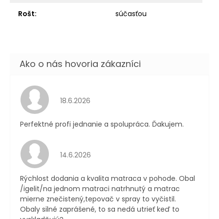
Rošt
:
súčasťou
Hodnotenie obchodu je 5 z 5 hviezdičiek.
18.6.2026
Perfektné profi jednanie a spolupráca. Ďakujem.
Hodnotenie obchodu je 4 z 5 hviezdičiek.
14.6.2026
Rýchlost dodania a kvalita matraca v pohode. Obal
/igelit/na jednom matraci natrhnutý a matrac
mierne znečistený,tepovač v spray to vyčistil.
Obaly silné zaprášené, to sa nedá utrieť keď to