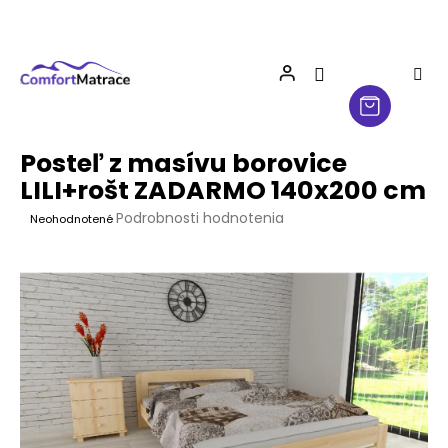
Prejsť
na
obsah
Posteľ z masívu borovice
LILI+rošt ZADARMO 140x200 cm
Priemerné
Podrobnosti hodnotenia
Neohodnotené
hodnotenie
produktu
je
0,0
z
5
hviezdičiek.