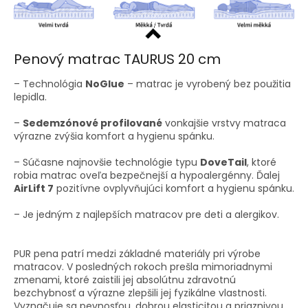
Penový matrac TAURUS 20 cm
– Technológia
NoGlue
– matrac je vyrobený bez použitia
lepidla.
–
Sedemzónové profilované
vonkajšie vrstvy matraca
výrazne zvýšia komfort a hygienu spánku.
– Súčasne najnovšie technológie typu
DoveTail
, ktoré
robia matrac oveľa bezpečnejší a hypoalergénny. Ďalej
AirLift 7
pozitívne ovplyvňujúci komfort a hygienu spánku.
– Je jedným z najlepších matracov pre deti a alergikov.
PUR pena patrí medzi základné materiály pri výrobe
matracov. V posledných rokoch prešla mimoriadnymi
zmenami, ktoré zaistili jej absolútnu zdravotnú
bezchybnosť a výrazne zlepšili jej fyzikálne vlastnosti.
Vyznačuje sa pevnosťou, dobrou elasticitou a priaznivou