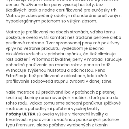
cenou. Používame len peny vysokej hustoty, bez
škodlivých látok a riadne certifikované pre európsky trh.
Matrac je zabezpečený odolným štandardne prešívaným
hypoalergénnym poťahom so všitým zipsom.
Matrac je profilovaný na oboch stranách, vďaka tomu
poskytuje oveľa vyšší komfort než tradičné penové alebo
pružinové matrace. Tvar spracovanej peny má pozitívny
vplyv na vetranie produktu, výsledkom je ideálna
cirkulácia vzduchu v priebehu spánku, čo tiež eliminuje
rast baktérií. Prítomnosť kvalitnej peny v matraci zaručuje
pohodlné používanie po mnoho rokov, pena sa totiž
vyznačuje zvýšenou hustotou a odolnosťou. Pena
ExtraFlex je tiež profilovaná v oblastiach, kde každé
profilovanie zodpovedá stupňu tvrdosti v danej zóne.
Naše matrace sú predávané iba v poťahoch z pletenej
kvalitnej tkaniny renomovaných značiek, ktoré patria do
tohto radu. Vďaka tomu sme schopní ponúknuť špičkové
matrace s pohodlnými poťahmi vysokej kvality.
Poťahy ULTRA
sú oveľa vyššie v hierarchii kvality a
trvanlivosti v porovnaní s väčšinou ponúkaných poťahov
typu Premium, alebo poťahov vyrobených z tkanín