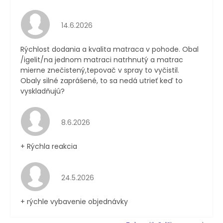
Hodnotenie obchodu je 4 z 5 hviezdičiek.
14.6.2026
Rýchlost dodania a kvalita matraca v pohode. Obal
/igelit/na jednom matraci natrhnutý a matrac
mierne znečistený,tepovač v spray to vyčistil.
Obaly silné zaprášené, to sa nedá utrieť keď to
vyskladňujú?
Hodnotenie obchodu je 4 z 5 hviezdičiek.
8.6.2026
+ Rýchla reakcia
Hodnotenie obchodu je 5 z 5 hviezdičiek.
24.5.2026
+ rýchle vybavenie objednávky