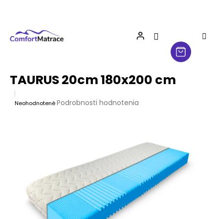
Prejsť
na
obsah
TAURUS 20cm 180x200 cm
Priemerné
Podrobnosti hodnotenia
Neohodnotené
hodnotenie
produktu
je
0,0
z
5
hviezdičiek.