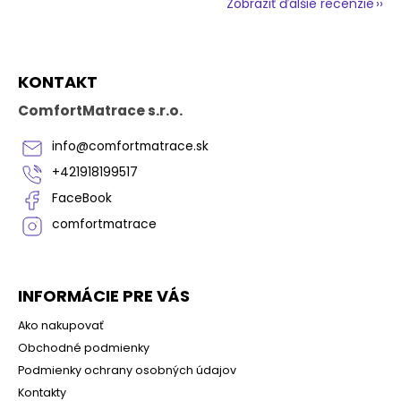
Zobraziť ďalšie recenzie
Z
KONTAKT
á
p
ComfortMatrace s.r.o.
ä
t
info
@
comfortmatrace.sk
i
+421918199517
e
FaceBook
comfortmatrace
INFORMÁCIE PRE VÁS
Ako nakupovať
Obchodné podmienky
Podmienky ochrany osobných údajov
Kontakty