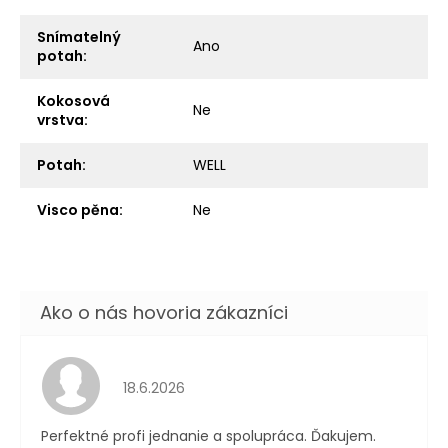
Snímatelný
Ano
potah
:
Kokosová
Ne
vrstva
:
Potah
:
WELL
Visco pěna
:
Ne
Hodnotenie obchodu je 5 z 5 hviezdičiek.
18.6.2026
Perfektné profi jednanie a spolupráca. Ďakujem.