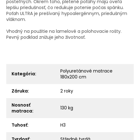
posteľných. Okrem toho, pletené poťahy majú oveľa
lepšiu priedušnosť, čo redukuje potenie počas spánku.
Poťah ULTRA je prešívaný hypoalergénnym, priedušným
vláknom.
Vhodný na použitie na lamelové a polohovacie rošty.
Pevný podklad znižuje jeho životnosť.
Polyuretánové matrace
Kategória
:
180x200 cm
Záruka
:
2 roky
Nosnosť
130 kg
matraca
:
Tuhosť
:
H3
Tvrdosť
:
Středně tvrdá