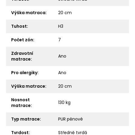
Výška matraca
:
20 cm
Tuhost
:
H3
Počet zón
:
7
Zdravotní
Ano
matrace
:
Pro alergiky
:
Ano
Výška matrace
:
20 cm
Nosnost
130 kg
matrace
:
Typ matrace
:
PUR pěnové
Tvrdost
:
Středně tvrdá