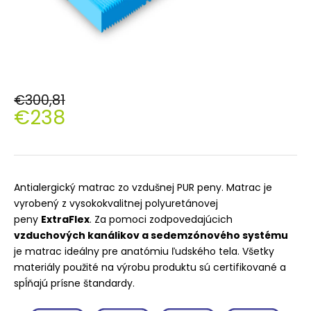
€300,81
€238
Jednotková
cena:
Antialergický matrac zo vzdušnej PUR peny. Matrac je
vyrobený z vysokokvalitnej polyuretánovej
peny
ExtraFlex
. Za pomoci zodpovedajúcich
vzduchových kanálikov a sedemzónového systému
je matrac ideálny pre anatómiu ľudského tela. Všetky
materiály použité na výrobu produktu sú certifikované a
spĺňajú prísne štandardy.