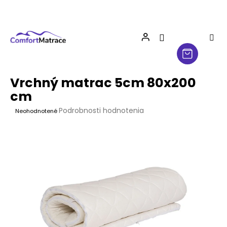
Prejsť
na
obsah
Vrchný matrac 5cm 80x200
cm
Priemerné
Podrobnosti hodnotenia
Neohodnotené
hodnotenie
produktu
je
0,0
z
5
hviezdičiek.