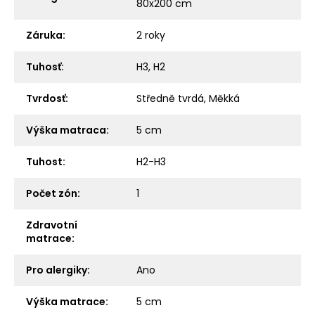
80x200 cm
Záruka
:
2 roky
Tuhosť
:
H3, H2
Tvrdosť
:
Středně tvrdá, Měkká
Výška matraca
:
5 cm
Tuhost
:
H2-H3
Počet zón
:
1
Zdravotní
matrace
:
Pro alergiky
:
Ano
Výška matrace
:
5 cm