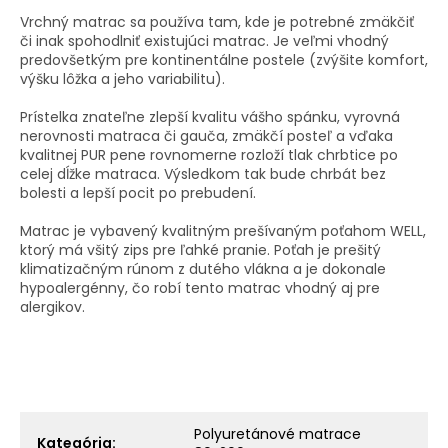
Vrchný matrac sa používa tam, kde je potrebné zmäkčiť
či inak spohodlniť existujúci matrac. Je veľmi vhodný
predovšetkým pre kontinentálne postele (zvýšite komfort,
výšku lôžka a jeho variabilitu).
Prístelka znateľne zlepší kvalitu vášho spánku, vyrovná
nerovnosti matraca či gauča, zmäkčí posteľ a vďaka
kvalitnej PUR pene rovnomerne rozloží tlak chrbtice po
celej dĺžke matraca. Výsledkom tak bude chrbát bez
bolesti a lepší pocit po prebudení.
Matrac je vybavený kvalitným prešívaným poťahom WELL,
ktorý má všitý zips pre ľahké pranie. Poťah je prešitý
klimatizačným rúnom z dutého vlákna a je dokonale
hypoalergénny, čo robí tento matrac vhodný aj pre
alergikov.
Polyuretánové matrace
Kategória
: