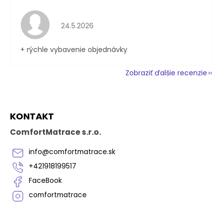
Hodnotenie obchodu je 5 z 5 hviezdičiek.
24.5.2026
+ rýchle vybavenie objednávky
Zobraziť ďalšie recenzie
Z
KONTAKT
á
p
ComfortMatrace s.r.o.
ä
t
info
@
comfortmatrace.sk
i
+421918199517
e
FaceBook
comfortmatrace