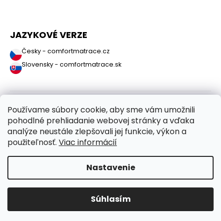
JAZYKOVÉ VERZE
Česky - comfortmatrace.cz
Slovensky - comfortmatrace.sk
Používame súbory cookie, aby sme vám umožnili
pohodlné prehliadanie webovej stránky a vďaka
analýze neustále zlepšovali jej funkcie, výkon a
použiteľnosť.
Viac informácií
Copyright 2026
ComfortMatrace.sk
. Všetky práva vyhradené.
Nastavenie
Vytvoril Shoptet
Súhlasím
Odstúpiť od zmluvy