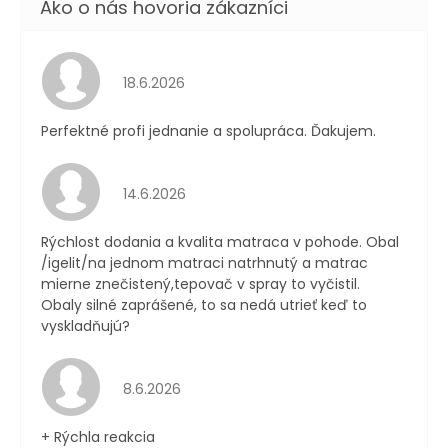
Hodnotenie obchodu je 5 z 5 hviezdičiek.
18.6.2026
Perfektné profi jednanie a spolupráca. Ďakujem.
Hodnotenie obchodu je 4 z 5 hviezdičiek.
14.6.2026
Rýchlost dodania a kvalita matraca v pohode. Obal
/igelit/na jednom matraci natrhnutý a matrac
mierne znečistený,tepovač v spray to vyčistil.
Obaly silné zaprášené, to sa nedá utrieť keď to
vyskladňujú?
Hodnotenie obchodu je 4 z 5 hviezdičiek.
8.6.2026
+ Rýchla reakcia