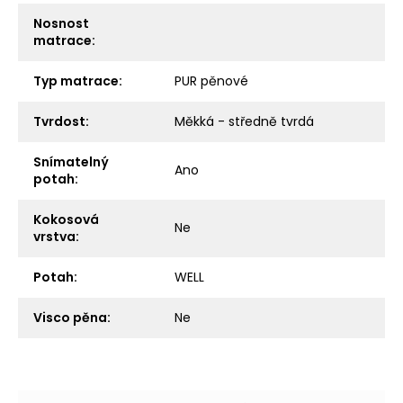
Nosnost
matrace
:
Typ matrace
:
PUR pěnové
Tvrdost
:
Měkká - středně tvrdá
Snímatelný
Ano
potah
:
Kokosová
Ne
vrstva
:
Potah
:
WELL
Visco pěna
:
Ne