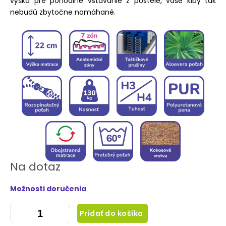
výška pre pohodlné vstávanie z postele, vaše kĺby tak
nebudú zbytočne namáhané.
Na dotaz
Možnosti doručenia
Pridať do košíka