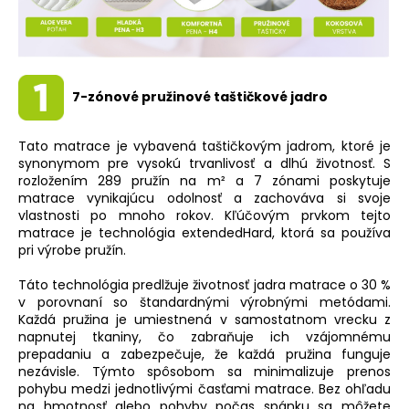
7-zónové pružinové taštičkové jadro
Tato matrace je vybavená taštičkovým jadrom, ktoré je
synonymom pre vysokú trvanlivosť a dlhú životnosť. S
rozložením 289 pružín na m² a 7 zónami poskytuje
matrace vynikajúcu odolnosť a zachováva si svoje
vlastnosti po mnoho rokov. Kľúčovým prvkom tejto
matrace je technológia extendedHard, ktorá sa používa
pri výrobe pružín.
Táto technológia predlžuje životnosť jadra matrace o 30 %
v porovnaní so štandardnými výrobnými metódami.
Každá pružina je umiestnená v samostatnom vrecku z
napnutej tkaniny, čo zabraňuje ich vzájomnému
prepadaniu a zabezpečuje, že každá pružina funguje
nezávisle. Týmto spôsobom sa minimalizuje prenos
pohybu medzi jednotlivými časťami matrace. Bez ohľadu
na hmotnosť alebo pohyby počas spánku sa môžete