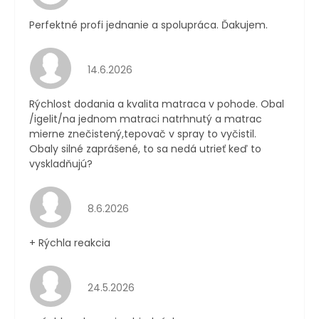
Perfektné profi jednanie a spolupráca. Ďakujem.
Hodnotenie obchodu je 4 z 5 hviezdičiek.
14.6.2026
Rýchlost dodania a kvalita matraca v pohode. Obal
/igelit/na jednom matraci natrhnutý a matrac
mierne znečistený,tepovač v spray to vyčistil.
Obaly silné zaprášené, to sa nedá utrieť keď to
vyskladňujú?
Hodnotenie obchodu je 4 z 5 hviezdičiek.
8.6.2026
+ Rýchla reakcia
Hodnotenie obchodu je 5 z 5 hviezdičiek.
24.5.2026