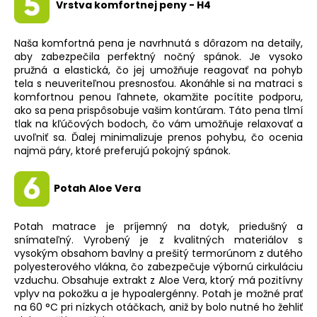
Vrstva komfortnej peny - H4
Naša komfortná pena je navrhnutá s dôrazom na detaily,
aby zabezpečila perfektný nočný spánok. Je vysoko
pružná a elastická, čo jej umožňuje reagovať na pohyb
tela s neuveriteľnou presnosťou. Akonáhle si na matraci s
komfortnou penou ľahnete, okamžite pocítite podporu,
ako sa pena prispôsobuje vašim kontúram. Táto pena tlmí
tlak na kľúčových bodoch, čo vám umožňuje relaxovať a
uvoľniť sa. Ďalej minimalizuje prenos pohybu, čo ocenia
najmä páry, ktoré preferujú pokojný spánok.
Potah Aloe Vera
Potah matrace je príjemný na dotyk, priedušný a
snímateľný. Vyrobený je z kvalitných materiálov s
vysokým obsahom bavlny a prešitý termorúnom z dutého
polyesterového vlákna, čo zabezpečuje výbornú cirkuláciu
vzduchu. Obsahuje extrakt z Aloe Vera, ktorý má pozitívny
vplyv na pokožku a je hypoalergénny. Potah je možné prať
na 60 °C pri nízkych otáčkach, aniž by bolo nutné ho žehliť