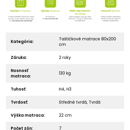
Taštičkové matrace 80x200
Kategória
:
cm
Záruka
:
2 roky
Nosnosť
130 kg
matraca
:
Tuhosť
:
H4, H3
Tvrdosť
:
Středně tvrdá, Tvrdá
Výška matraca
:
22 cm
Počet zón
:
7