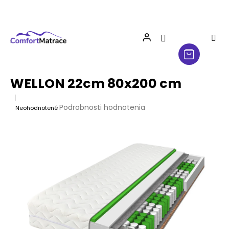
Prejsť
na
obsah
WELLON 22cm 80x200 cm
Priemerné
Podrobnosti hodnotenia
Neohodnotené
hodnotenie
produktu
je
0,0
z
5
hviezdičiek.