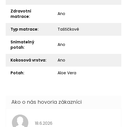
Zdravotní
Ano
matrace
:
Typ matrace
:
Taštičkové
Snímatelný
Ano
potah
:
Kokosová vrstva
:
Ano
Potah
:
Aloe Vera
Hodnotenie obchodu je 5 z 5 hviezdičiek.
18.6.2026