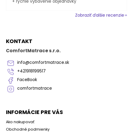
+ rýchle vybavenie objednávky
Zobraziť ďalšie recenzie
Z
KONTAKT
á
p
ComfortMatrace s.r.o.
ä
t
info
@
comfortmatrace.sk
i
+421918199517
e
FaceBook
comfortmatrace
INFORMÁCIE PRE VÁS
Ako nakupovať
Obchodné podmienky