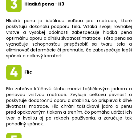
Hladká pena - H3
Hladká pena je ideálnou voľbou pre matrace, ktoré
poskytujú dokonalú podporu tela. Vďaka svojej rovnakej
vrstve a vysokej odolnosti zabezpečuje hladká pena
optimálnu oporu a dlhšiu životnosť matrace. Táto pena sa
vyznačuje schopnosťou prispôsobiť sa tvaru tela a
eliminovať deformácie či prehnutie, čo zabezpečuje lepší
spánok a celkový komfort.
Filc
Filc zohráva kľúčovú úlohu medzi taštičkovým jadrom a
penovou vrstvou matrace. Zvyšuje celkovú pevnosť a
poskytuje dodatočnú oporu a stabilitu, čo prispieva k dlhé
životnosti matrace. Filc chráni taštičkové jadro a penu
pred opakovaným tlakom a trením, čo pomáha udržať ich
tvar a kvalitu aj po rokoch používania, a zaručuje tak
pohodlný spánok.