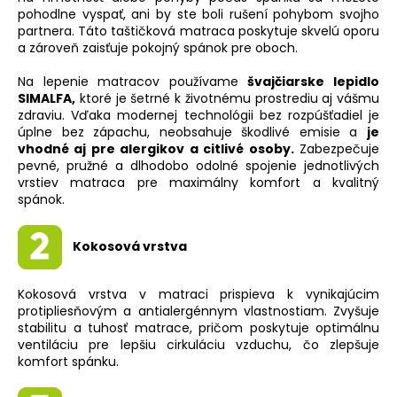
pohodlne vyspať, ani by ste boli rušení pohybom svojho
partnera. Táto taštičková matraca poskytuje skvelú oporu
a zároveň zaisťuje pokojný spánok pre oboch.
Na lepenie matracov používame
švajčiarske lepidlo
SIMALFA,
ktoré je šetrné k životnému prostrediu aj vášmu
zdraviu. Vďaka modernej technológii bez rozpúšťadiel je
úplne bez zápachu, neobsahuje škodlivé emisie a
je
vhodné aj pre alergikov a citlivé osoby.
Zabezpečuje
pevné, pružné a dlhodobo odolné spojenie jednotlivých
vrstiev matraca pre maximálny komfort a kvalitný
spánok.
Kokosová vrstva
Kokosová vrstva v matraci prispieva k vynikajúcim
protipliesňovým a antialergénnym vlastnostiam. Zvyšuje
stabilitu a tuhosť matrace, pričom poskytuje optimálnu
ventiláciu pre lepšiu cirkuláciu vzduchu, čo zlepšuje
komfort spánku.