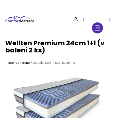
Prejsť
na
obsah
Wellten Premium 24cm 1+1 (v
balení 2 ks)
Priemerné
Podrobnosti hodnotenia
Neohodnotené
hodnotenie
produktu
je
0,0
z
5
hviezdičiek.