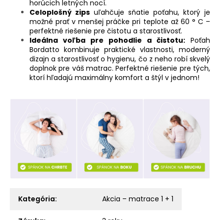
horúcich letných nocí.
Celoplošný zips
uľahčuje sňatie poťahu, ktorý je
možné prať v menšej práčke pri teplote až 60 ° C –
perfektné riešenie pre čistotu a starostlivosť.
Ideálna voľba pre pohodlie a čistotu:
Poťah
Bordatto kombinuje praktické vlastnosti, moderný
dizajn a starostlivosť o hygienu, čo z neho robí skvelý
doplnok pre váš matrac. Perfektné riešenie pre tých,
ktorí hľadajú maximálny komfort a štýl v jednom!
Kategória
:
Akcia – matrace 1 + 1