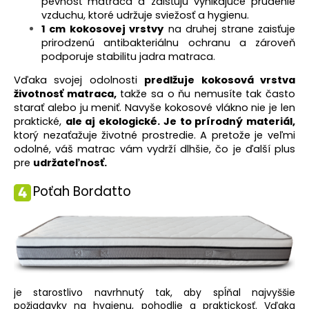
pevnosť matraca a zaisťujú vynikajúce prúdenie
vzduchu, ktoré udržuje sviežosť a hygienu.
1 cm kokosovej vrstvy
na druhej strane zaisťuje
prirodzenú antibakteriálnu ochranu a zároveň
podporuje stabilitu jadra matraca
.
Vďaka svojej odolnosti
predlžuje kokosová vrstva
životnosť matraca,
takže sa o ňu nemusíte tak často
starať alebo ju meniť. Navyše kokosové vlákno nie je len
praktické,
ale aj ekologické. Je to prírodný materiál,
ktorý nezaťažuje životné prostredie. A pretože je veľmi
odolné, váš matrac vám vydrží dlhšie, čo je ďalší plus
pre
udržateľnosť.
Poťah Bordatto
je starostlivo navrhnutý tak, aby spĺňal najvyššie
požiadavky na hygienu, pohodlie a praktickosť. Vďaka