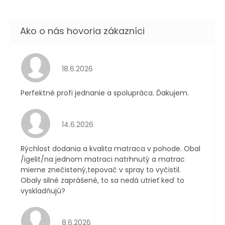
Hodnotenie obchodu je 5 z 5 hviezdičiek.
18.6.2026
Perfektné profi jednanie a spolupráca. Ďakujem.
Hodnotenie obchodu je 4 z 5 hviezdičiek.
14.6.2026
Rýchlost dodania a kvalita matraca v pohode. Obal
/igelit/na jednom matraci natrhnutý a matrac
mierne znečistený,tepovač v spray to vyčistil.
Obaly silné zaprášené, to sa nedá utrieť keď to
vyskladňujú?
Hodnotenie obchodu je 4 z 5 hviezdičiek.
8.6.2026