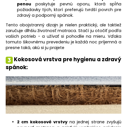
penou
poskytuje pevnú oporu, ktorá spĺňa
požiadavky tých, ktorí preferujú tvrdší povrch pre
zdravý a podporný spánok.
Tento obojstranný dizajn je nielen praktický, ale taktiež
zaručuje dlhšiu životnosť matraca. Stačí ju otočiť podľa
vašich potrieb - a užívať si pohodlie na mieru. Vďaka
tomuto šikovnému prevedeniu je každá noc príjemná a
presne taká, akú si ju prajete
Kokosová vrstva pre hygienu a zdravý
spánok:
2 cm kokosové vrstvy
na jednej strane zvyšujú