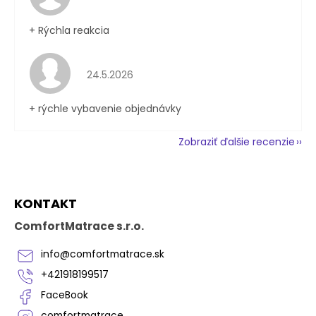
+ Rýchla reakcia
Hodnotenie obchodu je 5 z 5 hviezdičiek.
24.5.2026
+ rýchle vybavenie objednávky
Zobraziť ďalšie recenzie
Z
KONTAKT
á
p
ComfortMatrace s.r.o.
ä
t
info
@
comfortmatrace.sk
i
+421918199517
e
FaceBook
comfortmatrace