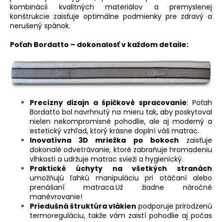
kombinácii kvalitných materiálov a premyslenej
konštrukcie zaisťuje optimálne podmienky pre zdravý a
nerušený spánok.
Poťah Bordatto – dokonalosť v každom detaile:
Precízny dizajn a špičkové spracovanie
: Poťah
Bordatto bol navrhnutý na mieru tak, aby poskytoval
nielen nekompromisné pohodlie, ale aj moderný a
estetický vzhľad, ktorý krásne doplní váš matrac.
Inovatívna 3D mriežka po bokoch
zaisťuje
dokonalé odvetrávanie, ktoré zabraňuje hromadeniu
vlhkosti a udržuje matrac svieži a hygienický.
Praktické úchyty na všetkých stranách
umožňujú ľahkú manipuláciu pri otáčaní alebo
prenášaní matraca.Už žiadne náročné
manévrovanie!
Priedušná štruktúra vlákien
podporuje prirodzenú
termoreguláciu, takže vám zaistí pohodlie aj počas