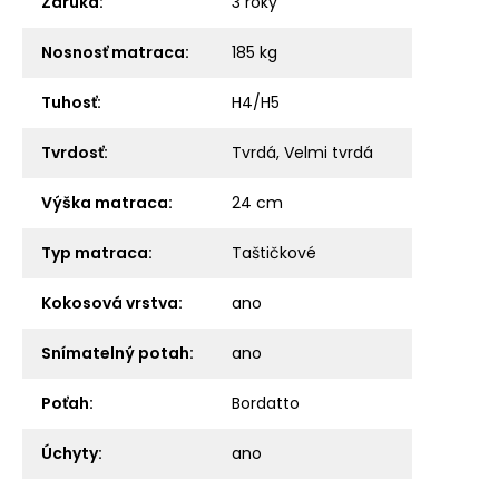
Záruka
:
3 roky
Nosnosť matraca
:
185 kg
Tuhosť
:
H4/H5
Tvrdosť
:
Tvrdá, Velmi tvrdá
Výška matraca
:
24 cm
Typ matraca
:
Taštičkové
Kokosová vrstva
:
ano
Snímatelný potah
:
ano
Poťah
:
Bordatto
Úchyty
:
ano