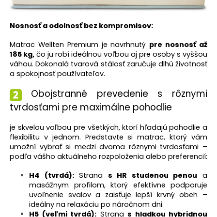
Nosnosť a odolnosť bez kompromisov:
Matrac Wellten Premium je navrhnutý
pre nosnosť až
185 kg,
čo ju robí ideálnou voľbou aj pre osoby s vyššou
váhou. Dokonalá tvarová stálosť zaručuje dlhú životnosť
a spokojnosť používateľov.
Obojstranné prevedenie s rôznymi
tvrdosťami pre maximálne pohodlie
je skvelou voľbou pre všetkých, ktorí hľadajú pohodlie a
flexibilitu v jednom. Predstavte si matrac, ktorý vám
umožní vybrať si medzi dvoma rôznymi tvrdosťami –
podľa vášho aktuálneho rozpoloženia alebo preferencií:
H4 (tvrdá):
Strana
s HR studenou penou
a
masážnym profilom, ktorý efektívne podporuje
uvoľnenie svalov a zaisťuje lepší krvný obeh –
ideálny na relaxáciu po náročnom dni.
H5 (veľmi tvrdá):
Strana
s hladkou hybridnou