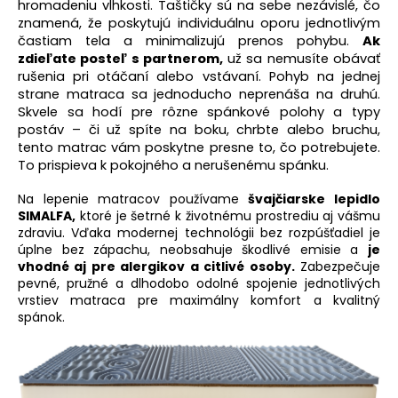
hromadeniu vlhkosti. Taštičky sú na sebe nezávislé, čo
znamená, že poskytujú individuálnu oporu jednotlivým
častiam tela a minimalizujú prenos pohybu.
Ak
zdieľate posteľ s partnerom,
už sa nemusíte obávať
rušenia pri otáčaní alebo vstávaní. Pohyb na jednej
strane matraca sa jednoducho neprenáša na druhú.
Skvele sa hodí pre rôzne spánkové polohy a typy
postáv – či už spíte na boku, chrbte alebo bruchu,
tento matrac vám poskytne presne to, čo potrebujete.
To prispieva k pokojného a nerušenému spánku.
Na lepenie matracov používame
švajčiarske lepidlo
SIMALFA,
ktoré je šetrné k životnému prostrediu aj vášmu
zdraviu. Vďaka modernej technológii bez rozpúšťadiel je
úplne bez zápachu, neobsahuje škodlivé emisie a
je
vhodné aj pre alergikov a citlivé osoby.
Zabezpečuje
pevné, pružné a dlhodobo odolné spojenie jednotlivých
vrstiev matraca pre maximálny komfort a kvalitný
spánok.