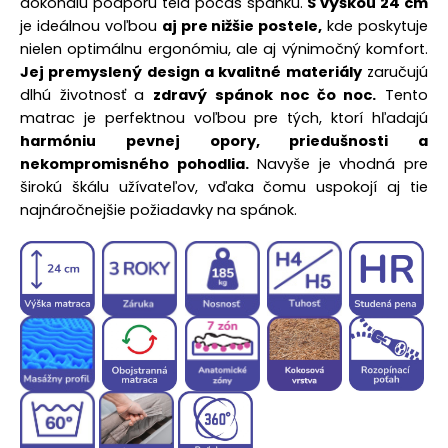
dokonalú podporu tela počas spánku.
S výškou 24 cm
je ideálnou voľbou
aj pre nižšie postele,
kde poskytuje
nielen optimálnu ergonómiu, ale aj výnimočný komfort.
Jej premyslený design a kvalitné materiály
zaručujú
dlhú životnosť a
zdravý spánok noc čo noc.
Tento
matrac je perfektnou voľbou pre tých, ktorí hľadajú
harmóniu pevnej opory, priedušnosti a
nekompromisného pohodlia.
Navyše je vhodná pre
širokú škálu užívateľov, vďaka čomu uspokojí aj tie
najnáročnejšie požiadavky na spánok.