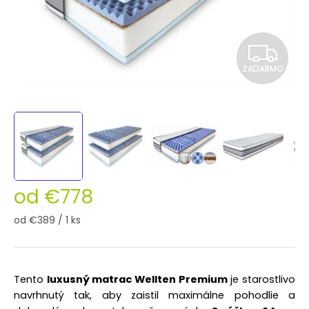
Z
ZADARMO
A
D
A
R
M
od
€778
O
Jednotková
od €389 / 1 ks
cena:
Tento
luxusný matrac Wellten Premium
je starostlivo
navrhnutý tak, aby zaistil maximálne pohodlie a