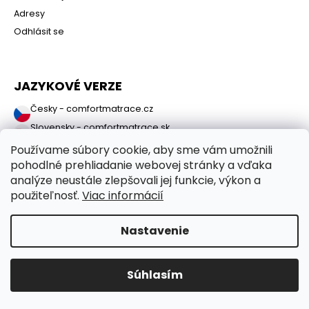
Adresy
Odhlásit se
JAZYKOVÉ VERZE
Česky - comfortmatrace.cz
Slovensky - comfortmatrace.sk
Používame súbory cookie, aby sme vám umožnili
pohodlné prehliadanie webovej stránky a vďaka
analýze neustále zlepšovali jej funkcie, výkon a
použiteľnosť.
Viac informácií
Nastavenie
Copyright 2026
ComfortMatrace.sk
. Všetky práva vyhradené.
Súhlasím
Vytvoril Shoptet