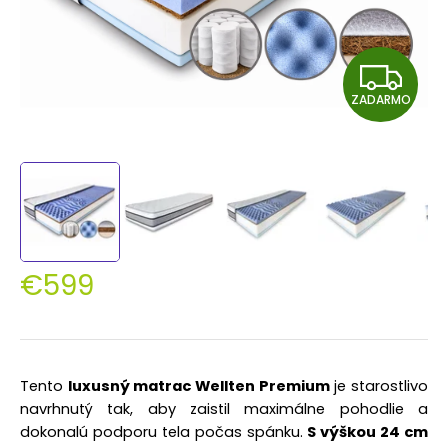
Z
ZADARMO
A
D
A
R
M
€599
O
Jednotková
cena:
Tento
luxusný matrac Wellten Premium
je starostlivo
navrhnutý tak, aby zaistil maximálne pohodlie a
dokonalú podporu tela počas spánku.
S výškou 24 cm