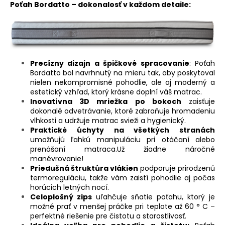
Poťah Bordatto – dokonalosť v každom detaile:
Precízny dizajn a špičkové spracovanie
: Poťah
Bordatto bol navrhnutý na mieru tak, aby poskytoval
nielen nekompromisné pohodlie, ale aj moderný a
estetický vzhľad, ktorý krásne doplní váš matrac.
Inovatívna 3D mriežka po bokoch
zaisťuje
dokonalé odvetrávanie, ktoré zabraňuje hromadeniu
vlhkosti a udržuje matrac svieži a hygienický.
Praktické úchyty na všetkých stranách
umožňujú ľahkú manipuláciu pri otáčaní alebo
prenášaní matraca.Už žiadne náročné
manévrovanie!
Priedušná štruktúra vlákien
podporuje prirodzenú
termoreguláciu, takže vám zaistí pohodlie aj počas
horúcich letných nocí.
Celoplošný zips
uľahčuje sňatie poťahu, ktorý je
možné prať v menšej práčke pri teplote až 60 ° C –
perfektné riešenie pre čistotu a starostlivosť.