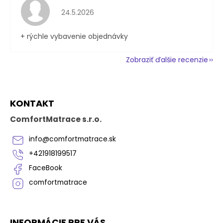
Hodnotenie obchodu je 5 z 5 hviezdičiek.
24.5.2026
+ rýchle vybavenie objednávky
Zobraziť ďalšie recenzie
Z
KONTAKT
á
p
ComfortMatrace s.r.o.
ä
t
info
@
comfortmatrace.sk
i
+421918199517
e
FaceBook
comfortmatrace
INFORMÁCIE PRE VÁS