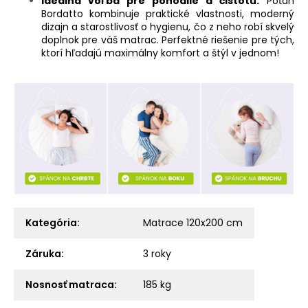
Ideálna voľba pre pohodlie a čistotu:
Poťah
Bordatto kombinuje praktické vlastnosti, moderný
dizajn a starostlivosť o hygienu, čo z neho robí skvelý
doplnok pre váš matrac. Perfektné riešenie pre tých,
ktorí hľadajú maximálny komfort a štýl v jednom!
Kategória
:
Matrace 120x200 cm
Záruka
:
3 roky
Nosnosť matraca
:
185 kg