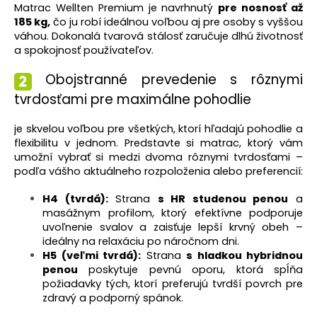
Matrac Wellten Premium je navrhnutý
pre nosnosť až
185 kg,
čo ju robí ideálnou voľbou aj pre osoby s vyššou
váhou. Dokonalá tvarová stálosť zaručuje dlhú životnosť
a spokojnosť používateľov.
Obojstranné prevedenie s rôznymi
tvrdosťami pre maximálne pohodlie
je skvelou voľbou pre všetkých, ktorí hľadajú pohodlie a
flexibilitu v jednom. Predstavte si matrac, ktorý vám
umožní vybrať si medzi dvoma rôznymi tvrdosťami –
podľa vášho aktuálneho rozpoloženia alebo preferencií:
H4 (tvrdá):
Strana
s HR studenou penou
a
masážnym profilom, ktorý efektívne podporuje
uvoľnenie svalov a zaisťuje lepší krvný obeh –
ideálny na relaxáciu po náročnom dni.
H5 (veľmi tvrdá):
Strana
s hladkou hybridnou
penou
poskytuje pevnú oporu, ktorá spĺňa
požiadavky tých, ktorí preferujú tvrdší povrch pre
zdravý a podporný spánok.