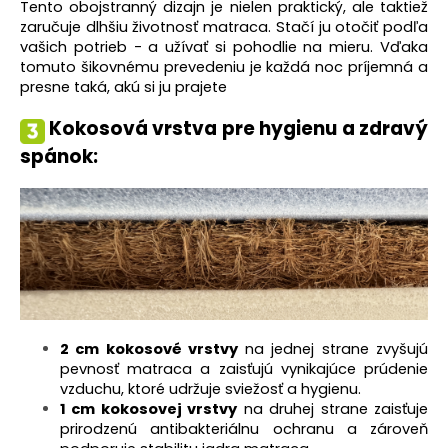
Tento obojstranný dizajn je nielen praktický, ale taktiež
zaručuje dlhšiu životnosť matraca. Stačí ju otočiť podľa
vašich potrieb - a užívať si pohodlie na mieru. Vďaka
tomuto šikovnému prevedeniu je každá noc príjemná a
presne taká, akú si ju prajete
Kokosová vrstva pre hygienu a zdravý
spánok:
2 cm kokosové vrstvy
na jednej strane zvyšujú
pevnosť matraca a zaisťujú vynikajúce prúdenie
vzduchu, ktoré udržuje sviežosť a hygienu.
1 cm kokosovej vrstvy
na druhej strane zaisťuje
prirodzenú antibakteriálnu ochranu a zároveň