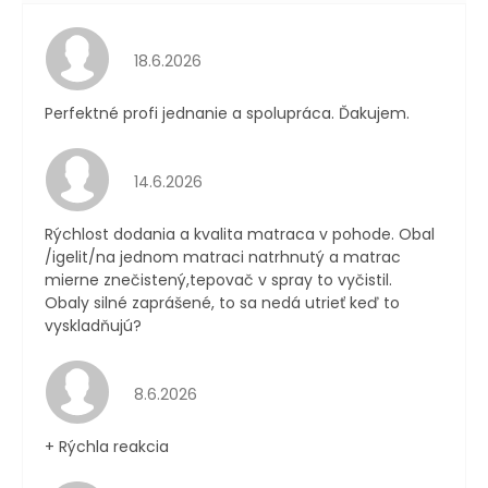
Hodnotenie obchodu je 5 z 5 hviezdičiek.
18.6.2026
Perfektné profi jednanie a spolupráca. Ďakujem.
Hodnotenie obchodu je 4 z 5 hviezdičiek.
14.6.2026
Rýchlost dodania a kvalita matraca v pohode. Obal
/igelit/na jednom matraci natrhnutý a matrac
mierne znečistený,tepovač v spray to vyčistil.
Obaly silné zaprášené, to sa nedá utrieť keď to
vyskladňujú?
Hodnotenie obchodu je 4 z 5 hviezdičiek.
8.6.2026
+ Rýchla reakcia