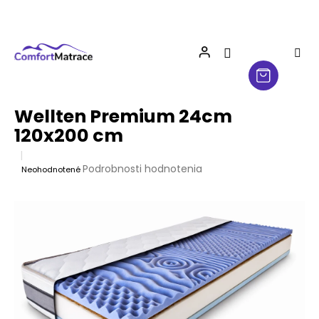
Prejsť
na
obsah
Wellten Premium 24cm
120x200 cm
Priemerné
Podrobnosti hodnotenia
Neohodnotené
hodnotenie
produktu
je
0,0
z
5
hviezdičiek.