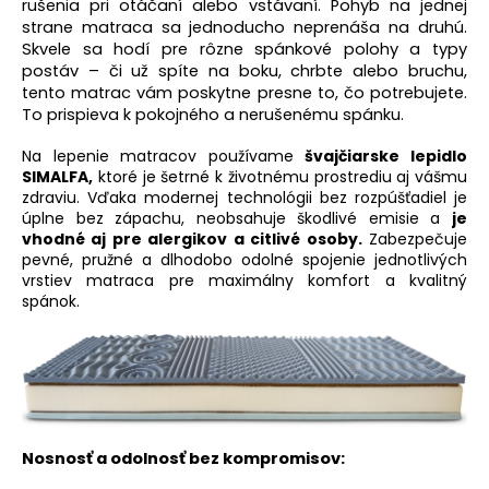
rušenia pri otáčaní alebo vstávaní. Pohyb na jednej
strane matraca sa jednoducho neprenáša na druhú.
Skvele sa hodí pre rôzne spánkové polohy a typy
postáv – či už spíte na boku, chrbte alebo bruchu,
tento matrac vám poskytne presne to, čo potrebujete.
To prispieva k pokojného a nerušenému spánku.
Na lepenie matracov používame
švajčiarske lepidlo
SIMALFA,
ktoré je šetrné k životnému prostrediu aj vášmu
zdraviu. Vďaka modernej technológii bez rozpúšťadiel je
úplne bez zápachu, neobsahuje škodlivé emisie a
je
vhodné aj pre alergikov a citlivé osoby.
Zabezpečuje
pevné, pružné a dlhodobo odolné spojenie jednotlivých
vrstiev matraca pre maximálny komfort a kvalitný
spánok.
Nosnosť a odolnosť bez kompromisov: