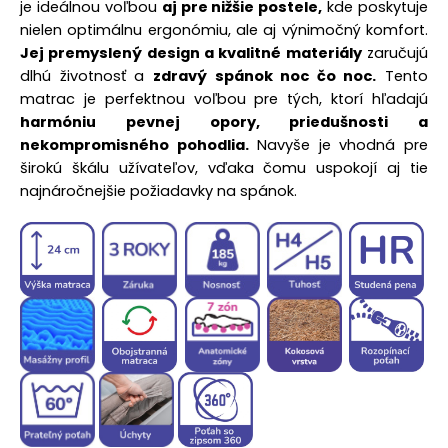
je ideálnou voľbou
aj pre nižšie postele,
kde poskytuje
nielen optimálnu ergonómiu, ale aj výnimočný komfort.
Jej premyslený design a kvalitné materiály
zaručujú
dlhú životnosť a
zdravý spánok noc čo noc.
Tento
matrac je perfektnou voľbou pre tých, ktorí hľadajú
harmóniu pevnej opory, priedušnosti a
nekompromisného pohodlia.
Navyše je vhodná pre
širokú škálu užívateľov, vďaka čomu uspokojí aj tie
najnáročnejšie požiadavky na spánok.