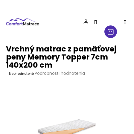
Prejsť
na
obsah
Vrchný matrac z pamäťovej
peny Memory Topper 7cm
140x200 cm
Priemerné
Podrobnosti hodnotenia
Neohodnotené
hodnotenie
produktu
je
0,0
z
5
hviezdičiek.