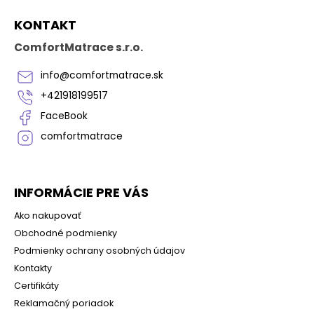
Z
KONTAKT
á
p
ComfortMatrace s.r.o.
ä
t
info
@
comfortmatrace.sk
i
+421918199517
e
FaceBook
comfortmatrace
INFORMÁCIE PRE VÁS
Ako nakupovať
Obchodné podmienky
Podmienky ochrany osobných údajov
Kontakty
Certifikáty
Reklamačný poriadok