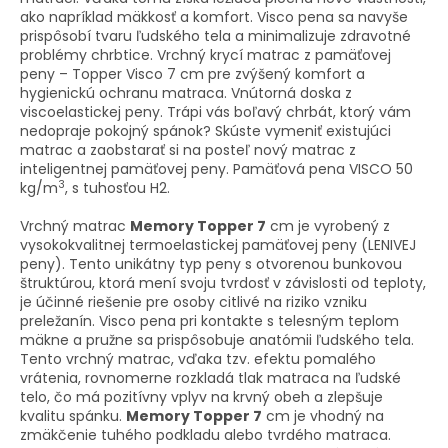
ako napríklad mäkkosť a komfort. Visco pena sa navyše
prispôsobí tvaru ľudského tela a minimalizuje zdravotné
problémy chrbtice. Vrchný krycí matrac z pamäťovej
peny – Topper Visco 7 cm pre zvýšený komfort a
hygienickú ochranu matraca. Vnútorná doska z
viscoelastickej peny. Trápi vás boľavý chrbát, ktorý vám
nedopraje pokojný spánok? Skúste vymeniť existujúci
matrac a zaobstarať si na posteľ nový matrac z
inteligentnej pamäťovej peny. Pamäťová pena VISCO 50
3
kg/m
, s tuhosťou H2.
Vrchný matrac
Memory Topper 7
cm je vyrobený z
vysokokvalitnej termoelastickej pamäťovej peny (LENIVEJ
peny). Tento unikátny typ peny s otvorenou bunkovou
štruktúrou, ktorá mení svoju tvrdosť v závislosti od teploty,
je účinné riešenie pre osoby citlivé na riziko vzniku
preležanín. Visco pena pri kontakte s telesným teplom
mäkne a pružne sa prispôsobuje anatómii ľudského tela.
Tento vrchný matrac, vďaka tzv. efektu pomalého
vrátenia, rovnomerne rozkladá tlak matraca na ľudské
telo, čo má pozitívny vplyv na krvný obeh a zlepšuje
kvalitu spánku.
Memory Topper 7
cm je vhodný na
zmäkčenie tuhého podkladu alebo tvrdého matraca.