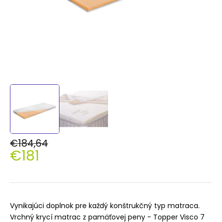
€184,64
€181
Jednotková
cena:
Vynikajúci doplnok pre každý konštrukčný typ matraca.
Vrchný krycí matrac z pamäťovej peny - Topper Visco 7