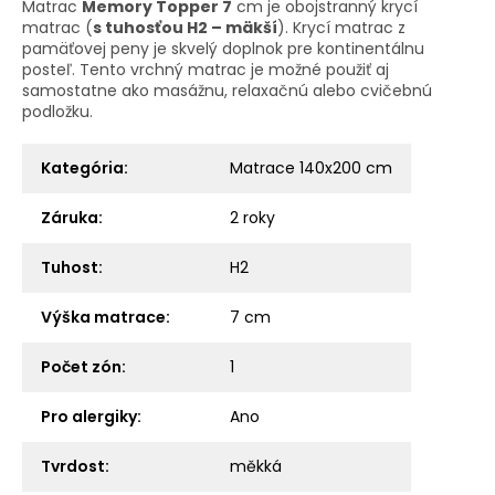
Matrac
Memory Topper 7
cm je obojstranný krycí
matrac (
s tuhosťou H2 – mäkší
). Krycí matrac z
pamäťovej peny je skvelý doplnok pre kontinentálnu
posteľ. Tento vrchný matrac je možné použiť aj
samostatne ako masážnu, relaxačnú alebo cvičebnú
podložku.
Kategória
:
Matrace 140x200 cm
Záruka
:
2 roky
Tuhost
:
H2
Výška matrace
:
7 cm
Počet zón
:
1
Pro alergiky
:
Ano
Tvrdost
:
měkká