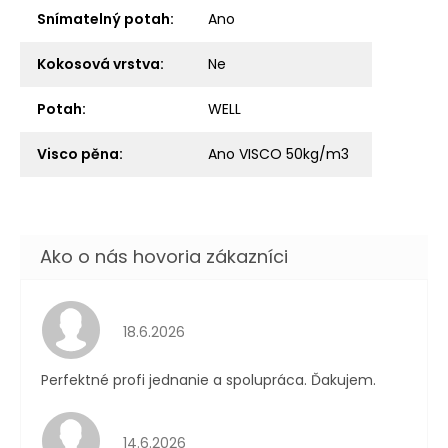
Snímatelný potah
:
Ano
Kokosová vrstva
:
Ne
Potah
:
WELL
Visco pěna
:
Ano VISCO 50kg/m3
Hodnotenie obchodu je 5 z 5 hviezdičiek.
18.6.2026
Perfektné profi jednanie a spolupráca. Ďakujem.
Hodnotenie obchodu je 4 z 5 hviezdičiek.
14.6.2026