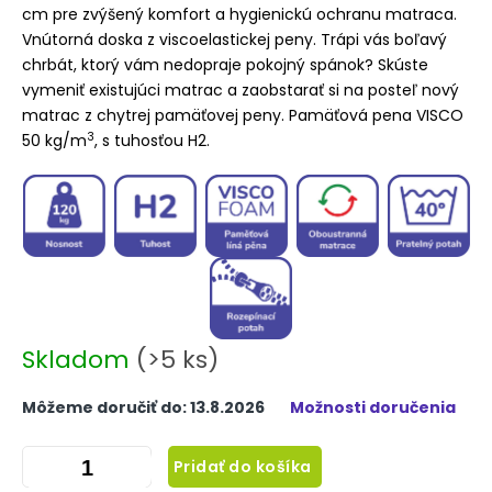
cm pre zvýšený komfort a hygienickú ochranu matraca.
Vnútorná doska z viscoelastickej peny. Trápi vás boľavý
chrbát, ktorý vám nedopraje pokojný spánok? Skúste
vymeniť existujúci matrac a zaobstarať si na posteľ nový
matrac z chytrej pamäťovej peny. Pamäťová pena VISCO
3
50 kg/m
, s tuhosťou H2.
Skladom
(>5 ks)
Môžeme doručiť do:
13.8.2026
Možnosti doručenia
Pridať do košíka