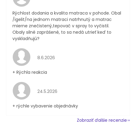
Rýchlost dodania a kvalita matraca v pohode. Obal
/igelit/na jednom matraci natrhnutý a matrac
mierne znečistený,tepovač v spray to vyčistil.
Obaly silné zaprášené, to sa nedá utrieť keď to
vyskladňujú?
Hodnotenie obchodu je 4 z 5 hviezdičiek.
8.6.2026
+ Rýchla reakcia
Hodnotenie obchodu je 5 z 5 hviezdičiek.
24.5.2026
+ rýchle vybavenie objednávky
Zobraziť ďalšie recenzie